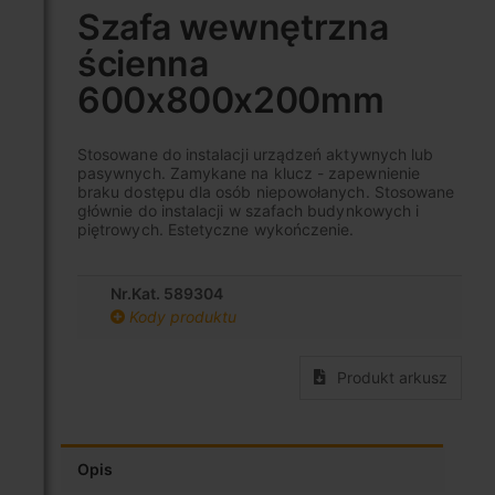
na
Szafa wewnętrzna
początek
ścienna
galerii
600x800x200mm
Stosowane do instalacji urządzeń aktywnych lub
pasywnych. Zamykane na klucz - zapewnienie
braku dostępu dla osób niepowołanych. Stosowane
głównie do instalacji w szafach budynkowych i
piętrowych. Estetyczne wykończenie.
Nr.Kat. 589304
Kody produktu
Produkt arkusz
Opis