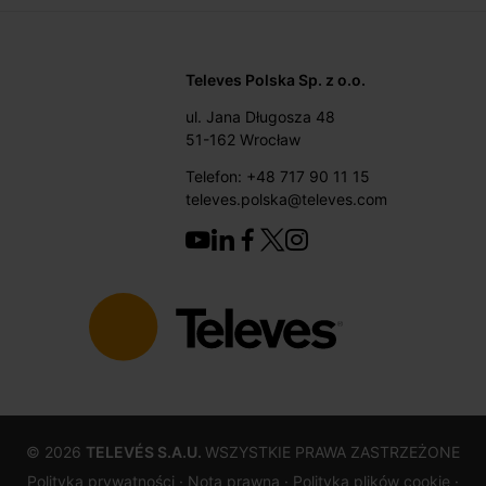
Televes Polska Sp. z o.o.
ul. Jana Długosza 48
51-162 Wrocław
Telefon: +48 717 90 11 15
televes.polska@televes.com
©
2026
TELEVÉS S.A.U.
WSZYSTKIE PRAWA ZASTRZEŻONE
Polityka prywatności ·
Nota prawna
· Polityką plików cookie
·