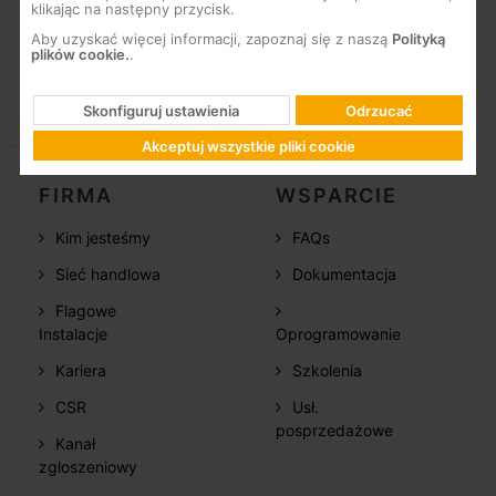
Kolor szary (RAL 7035)
klikając na następny przycisk.
Aby uzyskać więcej informacji, zapoznaj się z naszą
Polityką
plików cookie.
.
Skonfiguruj ustawienia
Odrzucać
Akceptuj wszystkie pliki cookie
FIRMA
WSPARCIE
Kim jesteśmy
FAQs
Sieć handlowa
Dokumentacja
Flagowe
Instalacje
Oprogramowanie
Kariera
Szkolenia
CSR
Usł.
posprzedażowe
Kanał
zgłoszeniowy