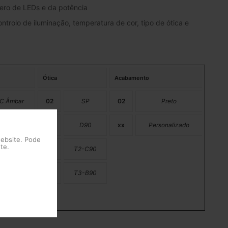
ero de LEDs e da potência
ntrolo de iluminação, temperatura de cor, tipo de ótica e
Ótica
Acabamento
C Âmbar
02
SP
02
Preto
2200K
11
D90
xx
Personalizado
website. Pode
te.
2700K
17
T2-C90
3000K
18
T3-B90
4000K