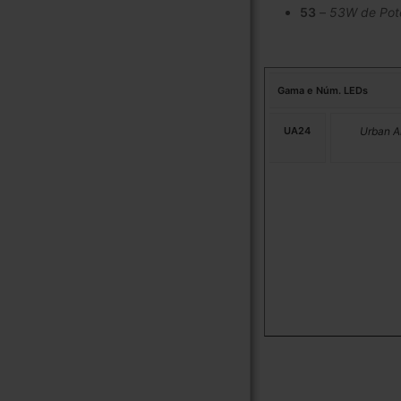
53
–
53W de Pot
Gama e Núm. LEDs
UA24
Urban A