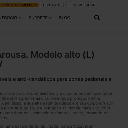
PORTAL DE EMPREGO
CONTACTO
CREATE ACCOUNT
 NEGOCIO
SUPORTE
BLOG
Arousa. Modelo alto (L)
W
áveis e anti-vandálicos para zonas pedonais e
aca-se pela elevada resistência e capacidade em se manter
ondições mais extremas, com elevada proteção contra
 Além disso, a sua alta estanqueidade e o seu corpo em aço
m a entrada de água e oxidação. O modelo mais alto (com
ra uma área de iluminação de longo alcance, tornando-se
lhos.
om uma excelente durabilidade, personalizável em