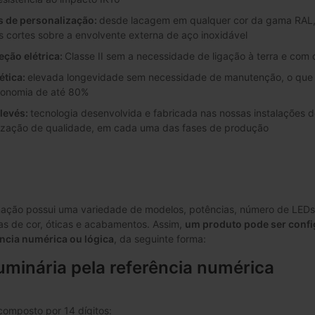
s de personalização:
desde lacagem em qualquer cor da gama RAL, p
es cortes sobre a envolvente externa de aço inoxidável
eção elétrica:
Classe II sem a necessidade de ligação à terra e com 
ética:
elevada longevidade sem necessidade de manutenção, o que a
conomia de até 80%
levés:
tecnologia desenvolvida e fabricada nas nossas instalações 
rização de qualidade, em cada uma das fases de produção
ação possui uma variedade de modelos, potências, número de LEDs, 
as de cor, óticas e acabamentos. Assim,
um produto pode ser conf
ência numérica ou lógica
, da seguinte forma:
luminária pela referência numérica
omposto por 14 dígitos: