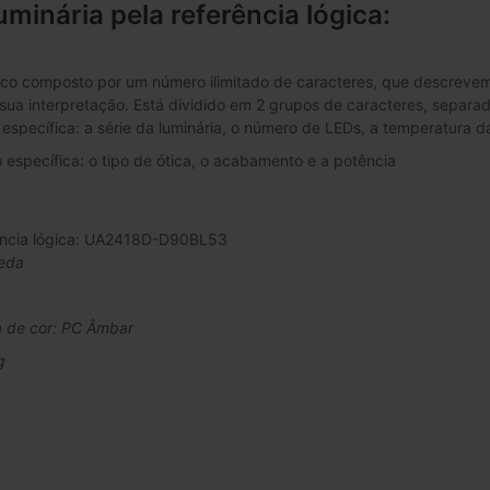
uminária pela referência lógica:
co composto por um número ilimitado de caracteres, que descrevem a
 a sua interpretação. Está dividido em 2 grupos de caracteres, separa
específica: a série da luminária, o número de LEDs, a temperatura da
específica: o tipo de ótica, o acabamento e a potência
ência lógica: UA2418D-D90BL53
eda
 de cor: PC Âmbar
g