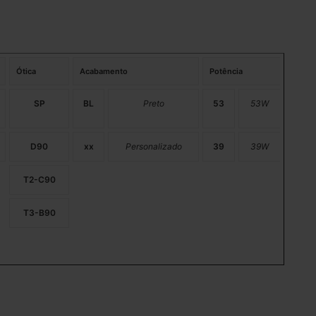
Ótica
Acabamento
Potência
SP
BL
Preto
53
53W
D90
xx
Personalizado
39
39W
T2-C90
T3-B90