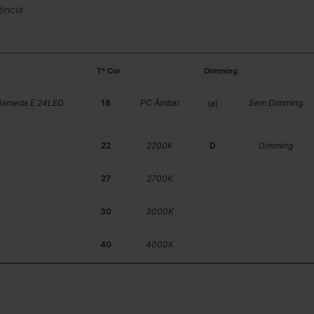
ência
Tª Cor
Dimming
lameda E 24LED
18
PC Âmbar
Sem Dimming
(ø)
22
2200K
D
Dimming
27
2700K
30
3000K
40
4000K