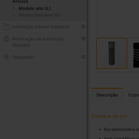
Arousa
Modelo alto (L)
Modelo pequeno (S)
Iluminação Interior industrial
Renovação da iluminação
(Retrofit)
Telegestão
A Televés reserva o direito 
Saltar
para
o
Descrição
Espe
início
da
Galeria
Destaca-se por
de
imagens
Durabilidade e r
Anti vandálica:
r