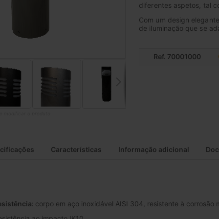
diferentes aspetos, tal
Com um design elegante
de iluminação que se ad
Ref. 70001000
de modificar o produto
cificações
Características
Informação adicional
Doc
esistência:
corpo em aço inoxidável AISI 304, resistente à corrosã
esistência ao impacto IK10