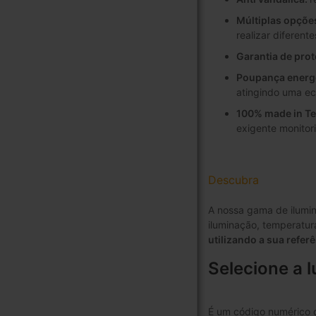
Múltiplas opçõe
realizar diferent
Garantia de prot
Poupança energ
atingindo uma e
100% made in Te
exigente monito
Descubra
A nossa gama de ilumin
iluminação, temperatur
utilizando a sua refer
Selecione a 
É um código numérico c