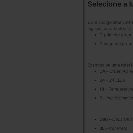
Selecione a l
É um código alfanuméri
lógicas, para facilitar
O primeiro grupo 
O segundo grupo 
Exemplo de uma refer
UA
–
Urban Alam
24
–
24 LEDs
18
–
Temperatura
D
–
Inclui dimmin
D90
–
Ótica D90
BL
–
Cor Preto