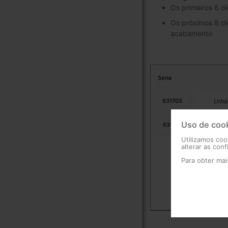
Os primeiros 6 d
Os próximos 8 díg
acabamento
Série
631703
Urba
Uso de coo
631713
Urba
Utilizamos coo
alterar as con
Para obter ma