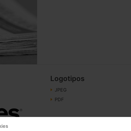
Logotipos
JPEG
PDF
kies