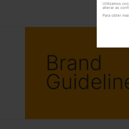
Utilizamos coo
alterar as con
Para obter ma