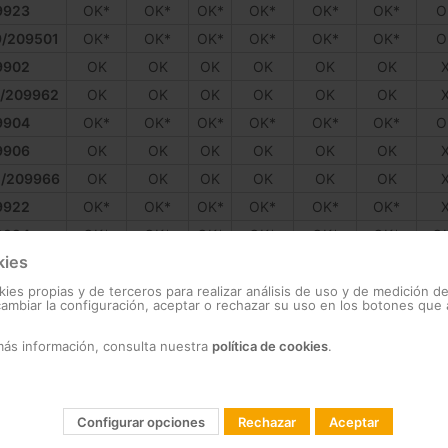
9923
OK*
OK*
OK*
OK*
OK*
OK*
O
/209501
OK*
OK*
OK*
OK*
OK*
OK*
O
9902
OK
OK
OK
OK
OK
OK
/209962
OK
OK
OK
OK
OK
OK
9904
OK*
OK*
OK*
OK*
OK*
OK*
O
9906
OK
OK
OK
OK
OK
OK
/209966
OK
OK
OK
OK
OK
OK
9922
OK*
OK*
OK*
OK*
OK*
OK*
9924
OK*
OK*
OK*
OK*
OK*
OK*
O
kies
existen opciones mejores
kies propias y de terceros para realizar análisis de uso y de medición d
mbiar la configuración, aceptar o rechazar su uso en los botones que
ánica
más información, consulta nuestra
política de cookies
.
ogía PoE?
r over Ethernet) permite la transmisión simultánea de energía eléct
Configurar opciones
Rechazar
Aceptar
idad de fuentes de alimentación independientes. Actualmente, existe
 802.3bt (PoE++/4PPoE).