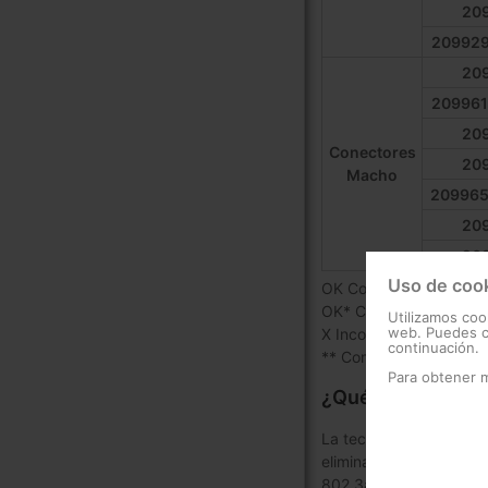
20
209929
20
209961
20
Conectores
20
Macho
209965
20
20
Uso de coo
OK Compatible
OK* Compatible, pero 
Utilizamos coo
web. Puedes ca
X Incompatible
continuación.
** Compatibilidad mec
Para obtener 
¿Qué es la tecnol
La tecnología PoE (Powe
eliminando así la neces
802.3at (PoE+) y IEEE