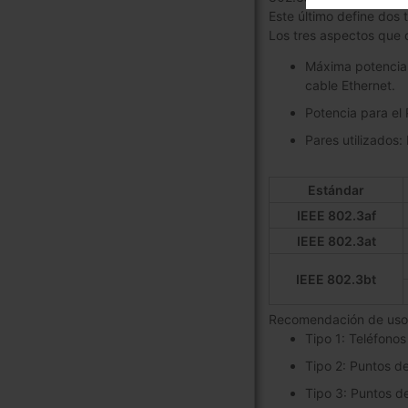
Este último define dos 
Los tres aspectos que d
Máxima potencia 
cable Ethernet.
Potencia para el 
Pares utilizados:
Estándar
IEEE 802.3af
IEEE 802.3at
IEEE 802.3bt
Recomendación de usos
Tipo 1: Teléfonos
Tipo 2: Puntos d
Tipo 3: Puntos d