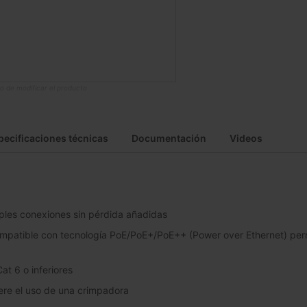
o de modificar el producto
pecificaciones técnicas
Documentación
Videos
iples conexiones sin pérdida añadidas
patible con tecnología PoE/PoE+/PoE++ (Power over Ethernet) permit
t 6 o inferiores
ere el uso de una crimpadora