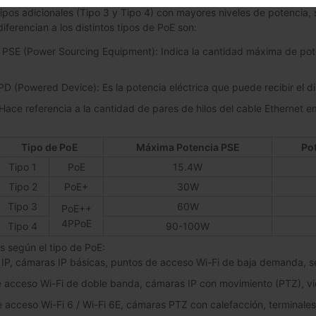
tipos adicionales (Tipo 3 y Tipo 4) con mayores niveles de potencia,
iferencian a los distintos tipos de PoE son:
PSE (Power Sourcing Equipment): Indica la cantidad máxima de poten
PD (Powered Device): Es la potencia eléctrica que puede recibir el di
 Hace referencia a la cantidad de pares de hilos del cable Ethernet e
Tipo de PoE
Máxima Potencia PSE
Pot
Tipo 1
PoE
15.4W
Tipo 2
PoE+
30W
Tipo 3
60W
PoE++
4PPoE
Tipo 4
90-100W
 según el tipo de PoE:
 IP, cámaras IP básicas, puntos de acceso Wi-Fi de baja demanda, se
e acceso Wi-Fi de doble banda, cámaras IP con movimiento (PTZ), vi
e acceso Wi-Fi 6 / Wi-Fi 6E, cámaras PTZ con calefacción, terminale