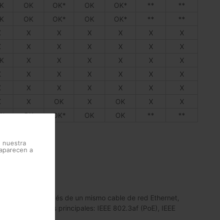
K
OK
OK*
OK
OK*
**
**
K
OK
OK*
OK
OK*
**
**
X
X
X
X
X
X
X
X
X
X
X
X
X
X
K
X
X
X
X
X
X
X
X
X
X
X
X
X
X
X
X
X
X
X
X
X
X
OK
X
OK
X
X
K*
OK
OK*
OK
OK
**
**
e nuestra
 aparecen a
rica y datos a través de un mismo cable de red Ethernet,
n tres estándares principales: IEEE 802.3af (PoE), IEEE