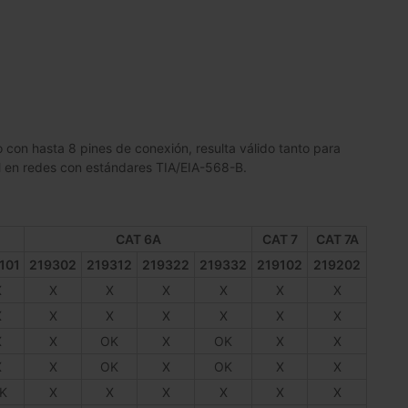
con hasta 8 pines de conexión, resulta válido tanto para
ual en redes con estándares TIA/EIA-568-B.
CAT 6A
CAT 7
CAT 7A
101
219302
219312
219322
219332
219102
219202
X
X
X
X
X
X
X
X
X
X
X
X
X
X
X
X
OK
X
OK
X
X
X
X
OK
X
OK
X
X
K
X
X
X
X
X
X