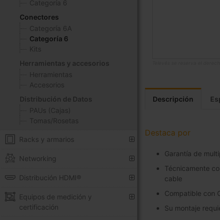
Categoría 6
Conectores
Categoría 6A
Categoría 6
Kits
Herramientas y accesorios
Televés se reserva el derech
Herramientas
Saltar
Accesorios
al
comienzo
Distribución de Datos
Descripción
Es
de
PAUs (Cajas)
la
Tomas/Rosetas
galería
Destaca por
Racks y armarios
de
imágenes
Garantía de mult
Networking
Técnicamente com
Distribución HDMI®
cable
Compatible con Ca
Equipos de medición y
certificación
Su montaje requi