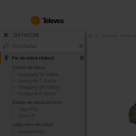
Ir
al
contenido
DATACOM
Conector RJ45 ma
Inicio
Fibra Óptica
Saltar
Par de cobre (datos)
al
Cables de datos
final
Categoría 7A: Cobre
de
Categoría 7: Cobre
la
Categoría 6A: Cobre
galería
Categoría 6: Cobre
de
imágenes
Cables de datos en tubo
Tubo PVC
Tubo PP
Latiguillos de cobre
Categoría 6A