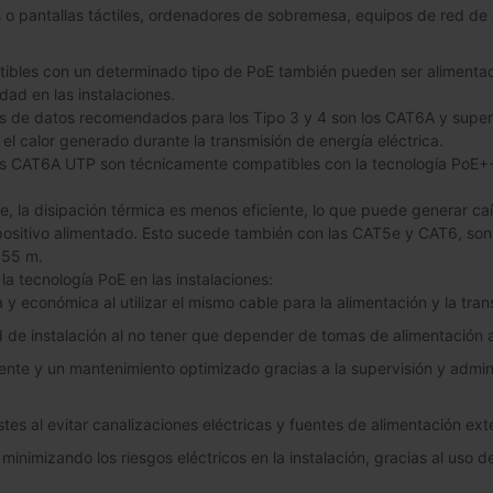
 o pantallas táctiles, ordenadores de sobremesa, equipos de red de 
tibles con un determinado tipo de PoE también pueden ser alimentad
idad en las instalaciones.
s de datos recomendados para los Tipo 3 y 4 son los CAT6A y superi
el calor generado durante la transmisión de energía eléctrica.
s CAT6A UTP son técnicamente compatibles con la tecnología PoE++,
je, la disipación térmica es menos eficiente, lo que puede generar caí
positivo alimentado. Esto sucede también con las CAT5e y CAT6, s
 55 m.
la tecnología PoE en las instalaciones:
a y económica al utilizar el mismo cable para la alimentación y la tra
d de instalación al no tener que depender de tomas de alimentación a
iente y un mantenimiento optimizado gracias a la supervisión y admin
es al evitar canalizaciones eléctricas y fuentes de alimentación ext
inimizando los riesgos eléctricos en la instalación, gracias al uso de