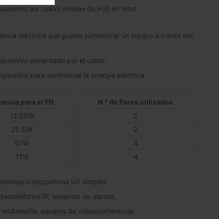
 sumando así cuatro niveles de PoE en total.
cia eléctrica que puede suministrar un equipo a través del
spositivo alimentado por el cable.
mpleados para suministrar la energía eléctrica.
encia para el PD
N.º de Pares utilizados
12.95W
2
25.5W
2
51W
4
71W
4
nsores o dispositivos IoT simples.
deoteléfonos IP, sistemas de alarma.
s multimedia, equipos de videoconferencia.