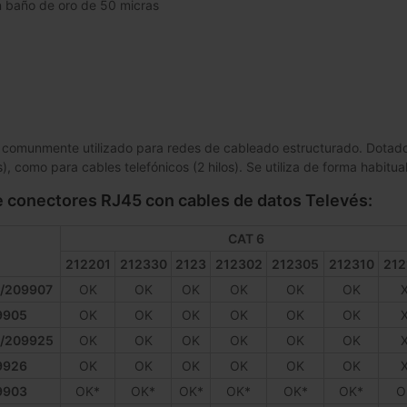
 baño de oro de 50 micras
 comunmente utilizado para redes de cableado estructurado. Dotado 
s), como para cables telefónicos (2 hilos). Se utiliza de forma habit
e conectores RJ45 con cables de datos Televés:
CAT 6
212201
212330
2123
212302
212305
212310
212
/209907
OK
OK
OK
OK
OK
OK
9905
OK
OK
OK
OK
OK
OK
/209925
OK
OK
OK
OK
OK
OK
9926
OK
OK
OK
OK
OK
OK
9903
OK*
OK*
OK*
OK*
OK*
OK*
O