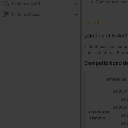
Contactos con un
Telefonía (VoIP)
Telefonía Básica
Descubre
¿Qué es el RJ45?
El RJ45 es un conector
cables de datos (8 hilo
Compatibilidad d
Referencia
209901
20
209921
Conectores
20
Hembra
20