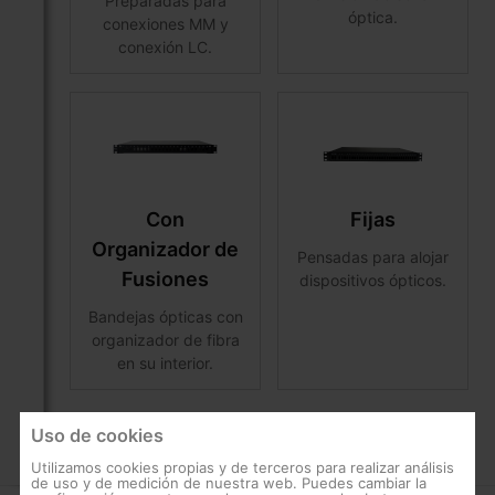
Preparadas para
óptica.
conexiones MM y
conexión LC.
Con
Fijas
Organizador de
Pensadas para alojar
Fusiones
dispositivos ópticos.
Bandejas ópticas con
organizador de fibra
en su interior.
Uso de cookies
Utilizamos cookies propias y de terceros para realizar análisis
de uso y de medición de nuestra web. Puedes cambiar la