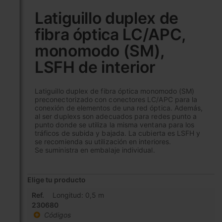
al
Latiguillo duplex de
comienzo
fibra óptica LC/APC,
de
la
monomodo (SM),
galería
de
LSFH de interior
imágenes
Latiguillo duplex de fibra óptica monomodo (SM)
preconectorizado con conectores LC/APC para la
conexión de elementos de una red óptica. Además,
al ser duplexs son adecuados para redes punto a
punto donde se utiliza la misma ventana para los
tráficos de subida y bajada. La cubierta es LSFH y
se recomienda su utilización en interiores.
Se suministra en embalaje individual.
Elige tu producto
Elementos
Ref.
Longitud: 0,5 m
de
230680
artículos
Códigos