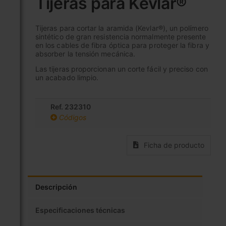
Tijeras para Kevlar®
comienzo
de
la
Tijeras para cortar la aramida (Kevlar®), un polímero
sintético de gran resistencia normalmente presente
galería
en los cables de fibra óptica para proteger la fibra y
de
absorber la tensión mecánica.
imágenes
Las tijeras proporcionan un corte fácil y preciso con
un acabado limpio.
Ref. 232310
Códigos
Ficha de producto
Descripción
Especificaciones técnicas