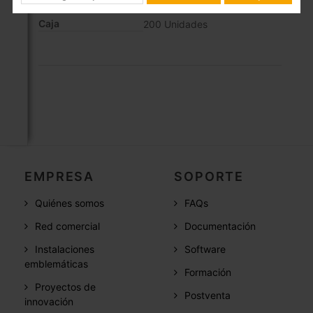
Caja
200 Unidades
EMPRESA
SOPORTE
Quiénes somos
FAQs
Red comercial
Documentación
Instalaciones
Software
emblemáticas
Formación
Proyectos de
Postventa
innovación