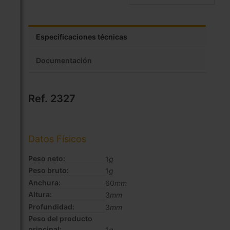
Especificaciones técnicas
Documentación
Ref. 2327
Datos Físicos
Peso neto:
1
g
Peso bruto:
1
g
Anchura:
60
mm
Altura:
3
mm
Profundidad:
3
mm
Peso del producto
principal:
1
g