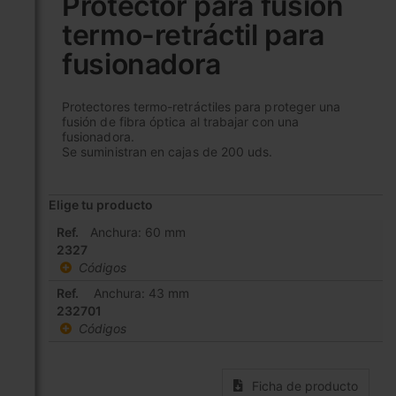
Protector para fusión
comienzo
termo-retráctil para
de
la
fusionadora
galería
de
imágenes
Protectores termo-retráctiles para proteger una
fusión de fibra óptica al trabajar con una
fusionadora.
Se suministran en cajas de 200 uds.
Elige tu producto
Elementos
Ref.
Anchura: 60 mm
de
2327
artículos
Códigos
agrupados
Ref.
Anchura: 43 mm
232701
Códigos
Ficha de producto