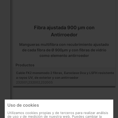
Fibra ajustada 900 µm con
Antirroedor
Mangueras multifibra con recubrimiento ajustado
de cada fibra de Ø 900µm y con fibras de vidrio
como elemento antirroedor
Productos
Cable FK2 monomodo 2 fibras, Euroclase Dca y LSFH resistente
a rayos UV, de exterior y con antirroedor
232001,232002,232005
Uso de cookies
Utilizamos cookies propias y de terceros para realizar análisis
de uso y de medición de nuestra web. Puedes cambiar la