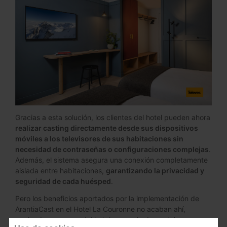
Gracias a esta solución, los clientes del hotel pueden ahora
realizar casting directamente desde sus dispositivos
móviles a los televisores de sus habitaciones sin
necesidad de contraseñas o configuraciones complejas
.
Además, el sistema asegura una conexión completamente
aislada entre habitaciones,
garantizando la privacidad y
seguridad de cada huésped
.
Pero los beneficios aportados por la implementación de
ArantiaCast en el Hotel La Couronne no acaban ahí,
poniendo en manos del hotel una serie de ventajas