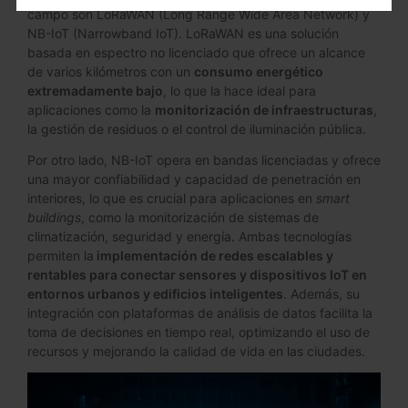
campo son LoRaWAN (Long Range Wide Area Network) y
NB-IoT (Narrowband IoT). LoRaWAN es una solución
basada en espectro no licenciado que ofrece un alcance
de varios kilómetros con un
consumo energético
extremadamente bajo
, lo que la hace ideal para
aplicaciones como la
monitorización de infraestructuras
,
la gestión de residuos o el control de iluminación pública.
Por otro lado, NB-IoT opera en bandas licenciadas y ofrece
una mayor confiabilidad y capacidad de penetración en
interiores, lo que es crucial para aplicaciones en
smart
buildings
, como la monitorización de sistemas de
climatización, seguridad y energía. Ambas tecnologías
permiten la
implementación de redes escalables y
rentables para conectar sensores y dispositivos IoT en
entornos urbanos y edificios inteligentes
. Además, su
integración con plataformas de análisis de datos facilita la
toma de decisiones en tiempo real, optimizando el uso de
recursos y mejorando la calidad de vida en las ciudades.