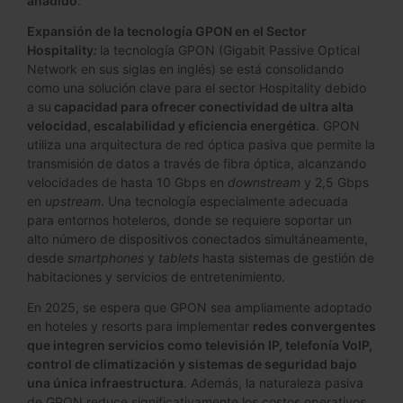
añadido
.
Expansión de la tecnología GPON en el Sector
Hospitality
:
la tecnología GPON (Gigabit Passive Optical
Network en sus siglas en inglés) se está consolidando
como una solución clave para el sector Hospitality debido
a su
capacidad para ofrecer conectividad de ultra alta
velocidad, escalabilidad y eficiencia energética
. GPON
utiliza una arquitectura de red óptica pasiva que permite la
transmisión de datos a través de fibra óptica, alcanzando
velocidades de hasta 10 Gbps en
downstream
y 2,5 Gbps
en
upstream
. Una tecnología especialmente adecuada
para entornos hoteleros, donde se requiere soportar un
alto número de dispositivos conectados simultáneamente,
desde
smartphones
y
tablets
hasta sistemas de gestión de
habitaciones y servicios de entretenimiento.
En 2025, se espera que GPON sea ampliamente adoptado
en hoteles y resorts para implementar
redes convergentes
que integren servicios como televisión IP, telefonía VoIP,
control de climatización y sistemas de seguridad bajo
una única infraestructura
. Además, la naturaleza pasiva
de GPON reduce significativamente los costos operativos,