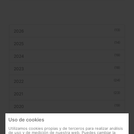
(13)
2026
(14)
2025
(19)
2024
(18)
2023
(24)
2022
(23)
2021
(19)
2020
(15)
2019
Uso de cookies
Utilizamos cookies propias y de terceros para realizar análisis
(2)
2018
de uso y de medición de nuestra web. Puedes cambiar la