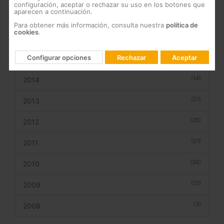
configuración, aceptar o rechazar su uso en los botones que
aparecen a continuación.
(7)
2017
Para obtener más información, consulta nuestra
política de
cookies
.
(13)
2016
Configurar opciones
Rechazar
Aceptar
(11)
2015
(14)
2014
(21)
2013
(28)
2012
(21)
2011
(36)
2010
(31)
2009
(3)
2008