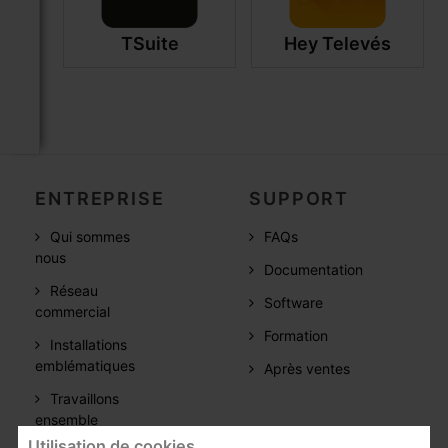
TSuite
Hey Televés
ENTREPRISE
SUPPORT
Qui sommes
FAQs
nous
Documentation
Réseau
Software
commercial
Formation
Installations
emblématiques
Après ventes
Travaillons
ensemble
Utilisation de cookies