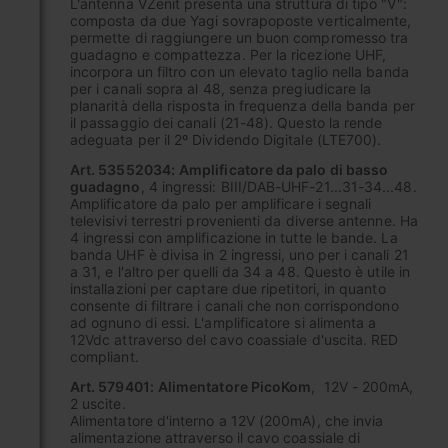
L'antenna VZenit presenta una struttura di tipo "V":
composta da due Yagi sovrapoposte verticalmente,
permette di raggiungere un buon compromesso tra
guadagno e compattezza. Per la ricezione UHF,
incorpora un filtro con un elevato taglio nella banda
per i canali sopra al 48, senza pregiudicare la
planarità della risposta in frequenza della banda per
il passaggio dei canali (21-48). Questo la rende
adeguata per il 2º Dividendo Digitale (LTE700).
Art. 53552034:
Amplificatore da palo di basso
guadagno
, 4 ingressi: BIII/DAB-UHF-21...31-34...48.
Amplificatore da palo per amplificare i segnali
televisivi terrestri provenienti da diverse antenne. Ha
4 ingressi con amplificazione in tutte le bande. La
banda UHF è divisa in 2 ingressi, uno per i canali 21
a 31, e l'altro per quelli da 34 a 48. Questo è utile in
installazioni per captare due ripetitori, in quanto
consente di filtrare i canali che non corrispondono
ad ognuno di essi. L'amplificatore si alimenta a
12Vdc attraverso del cavo coassiale d'uscita. RED
compliant.
Art. 579401:
Alimentatore PicoKom
, 12V - 200mA,
2 uscite.
Alimentatore d'interno a 12V (200mA), che invia
alimentazione attraverso il cavo coassiale di