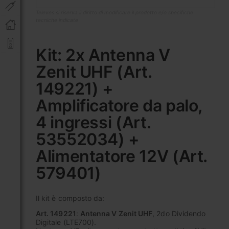
Televes si riserva il diritto di modificare il prodotto e/o specifiche
tecniche indicate
Vai
all'inizio
Kit: 2x Antenna V
della
Zenit UHF (Art.
galleria
di
149221) +
immagini
Amplificatore da palo,
4 ingressi (Art.
53552034) +
Alimentatore 12V (Art.
579401)
Il kit è composto da:
Art. 149221
:
Antenna V Zenit UHF
, 2do Dividendo
Digitale (LTE700).