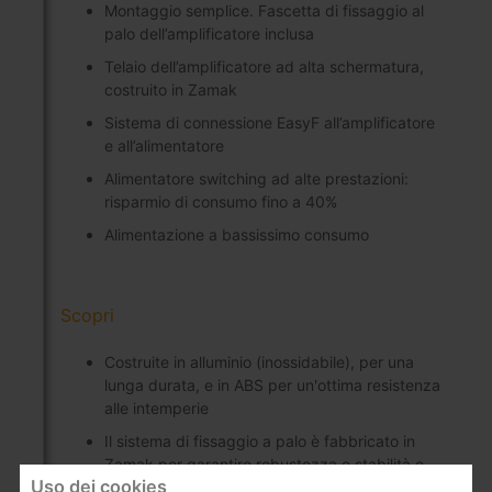
Montaggio semplice. Fascetta di fissaggio al
palo dell’amplificatore inclusa
Telaio dell’amplificatore ad alta schermatura,
costruito in Zamak
Sistema di connessione EasyF all’amplificatore
e all’alimentatore
Alimentatore switching ad alte prestazioni:
risparmio di consumo fino a 40%
Alimentazione a bassissimo consumo
Scopri
Costruite in alluminio (inossidabile), per una
lunga durata, e in ABS per un'ottima resistenza
alle intemperie
Il sistema di fissaggio a palo è fabbricato in
Zamak per garantire robustezza e stabilità e
Uso dei cookies
per far fronte a condizioni climatiche avverse