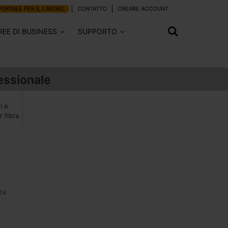
PORTALE PER IL LAVORO
CONTATTO
CREARE ACCOUNT
REE DI BUSINESS
SUPPORTO
essionale
i e
r fibra
ra