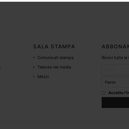
SALA STAMPA
ABBONA
Comunicati stampa
Ricevi tutte le
e
Televes nei media
Mezzi
Accetto
l'