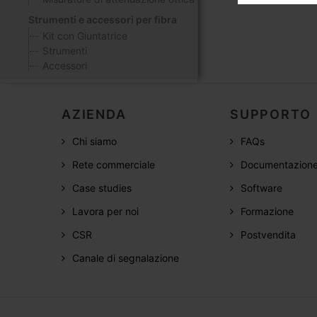
Strumenti e accessori per fibra
Kit con Giuntatrice
Strumenti
Accessori
AZIENDA
SUPPORTO
Chi siamo
FAQs
Rete commerciale
Documentazion
Case studies
Software
Lavora per noi
Formazione
CSR
Postvendita
Canale di segnalazione