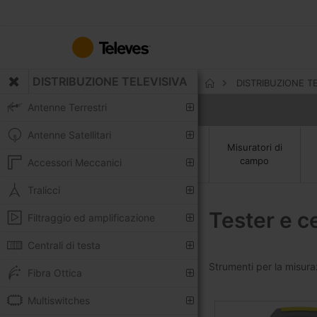
Salta
al
contenuto
DISTRIBUZIONE TELEVISIVA
DISTRIBUZIONE T
Home
Antenne Terrestri
Antenne Satellitari
Misuratori di
campo
Accessori Meccanici
Tralicci
Tester e ce
Filtraggio ed amplificazione
Centrali di testa
Strumenti per la misuraz
Fibra Ottica
Multiswitches