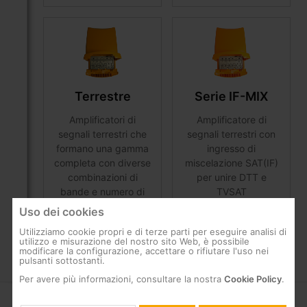
Terrestre
Serie IF-MIX
Amplificatori di
Amplificatore di
segnali terrestri che
segnali terrestri con
formano una gamma
ingresso di
completa con diverse
miscelazione SAT(IF)
combinazioni di
per unire DTT e
bande e numero di
TVSAT
ingressi
Uso dei cookies
Utilizziamo cookie propri e di terze parti per eseguire analisi di
utilizzo e misurazione del nostro sito Web, è possibile
modificare la configurazione, accettare o rifiutare l'uso nei
pulsanti sottostanti.
Per avere più informazioni, consultare la nostra
Cookie Policy
.