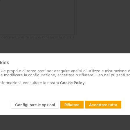
di modificare il prodotto e/o specifiche tecniche indicate
ecifiche
Documentazione
kies
kie propri e di terze parti per eseguire analisi di utilizzo e misurazione 
e modificare la configurazione, accettare o rifiutare l'uso nei pulsanti so
informazioni, consultare la nostra
Cookie Policy
.
ccaggio: 5,7mm
Configurare le opzioni
Rifiutare
Accettare tutto