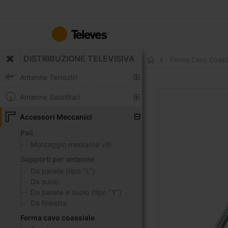
Salta
al
contenuto
DISTRIBUZIONE TELEVISIVA
Ferma Cavo Coassi
Home
Antenne Terrestri
Vai
Antenne Satellitari
alla
fine
Accessori Meccanici
della
Pali
galleria
Montaggio mediante viti
di
immagini
Supporti per antenne
Da parete (tipo "L")
Da suolo
Da parete e suolo (tipo "Y")
Da finestra
Ferma cavo coassiale