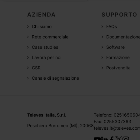
AZIENDA
SUPPORTO
Chi siamo
FAQs
Rete commerciale
Documentazion
Case studies
Software
Lavora per noi
Formazione
CSR
Postvendita
Canale di segnalazione
Televés Italia, S.r.l.
Telefono: 025165060
Fax: 0255307363
Peschiera Borromeo (MI), 20068
televes.it@televes.co