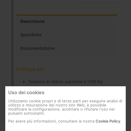
Descrizione
Specifiche
Documentazione
Distingui per
Tensione di rottura superiore a 1100 Kp
(10.787 N)
Uso dei cookies
Utilizziamo cookie propri e di terze parti per eseguire analisi di
utilizzo e misurazione del nostro sito Web, è possibile
modificare la configurazione, accettare o rifiutare l'uso nei
pulsanti sottostanti.
Per avere più informazioni, consultare la nostra
Cookie Policy
.