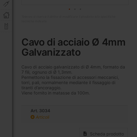
Televes si riserva il diritto di modificare il prodotto e/o specifiche
tecniche indicate
Vai
all'inizio
Cavo di acciaio Ø 4mm
della
Galvanizzato
galleria
di
immagini
Cavo di acciaio galvanizzato di Ø 4mm, formato da
7 fili, ognuno di Ø 1,3mm.
Permettono la fissazione di accessori meccanici,
torri, pali, normalmente mediante il fissaggio di
tiranti d’ancoraggio.
Viene fornito in matasse da 100m.
Art. 3034
Articoli
Scheda prodotto