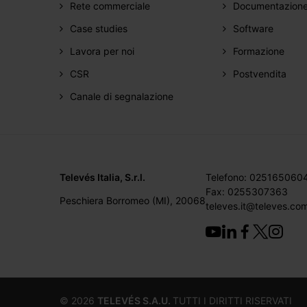
Rete commerciale
Documentazion
Case studies
Software
Lavora per noi
Formazione
CSR
Postvendita
Canale di segnalazione
Televés Italia, S.r.l.
Telefono: 025165060
Fax: 0255307363
Peschiera Borromeo (MI), 20068
televes.it@televes.co
©
2026
TELEVÉS S.A.U.
TUTTI I DIRITTI RISERVATI