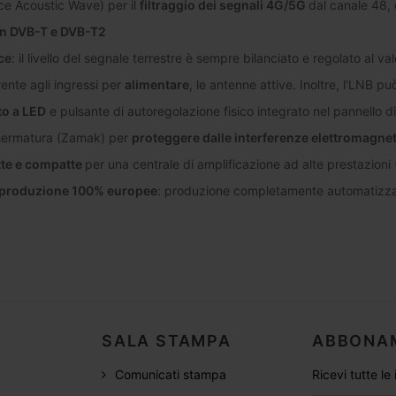
ce Acoustic Wave) per il
filtraggio dei segnali 4G/5G
dal canale 48, c
on DVB-T e DVB-T2
ce
: il livello del segnale terrestre è sempre bilanciato e regolato al va
ente agli ingressi per
alimentare
, le antenne attive. Inoltre, l'LNB p
to a LED
e pulsante di autoregolazione fisico integrato nel pannello di
chermatura (Zamak) per
proteggere dalle interferenze elettromagne
tte e compatte
per una centrale di amplificazione ad alte prestazi
 produzione 100% europee
: produzione completamente automatizzata 
SALA STAMPA
ABBONA
Comunicati stampa
Ricevi tutte le