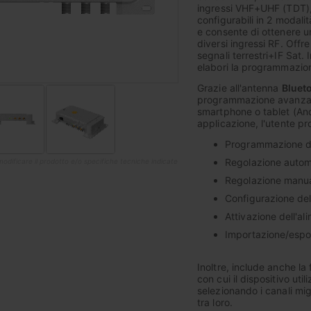
ingressi VHF+UHF (TDT), pe
configurabili in 2 moda
e consente di ottenere 
diversi ingressi RF. Offre
segnali terrestri+IF Sat. 
elabori la programmazione
Grazie all'antenna
Bluet
programmazione avanzata
smartphone o tablet (And
applicazione, l'utente pro
Programmazione dei 
Regolazione automati
di modificare il prodotto e/o specifiche tecniche indicate
Regolazione manua
Configurazione de
Attivazione dell'a
Importazione/espor
Inoltre, include anche la
con cui il dispositivo ut
selezionando i canali mig
tra loro.