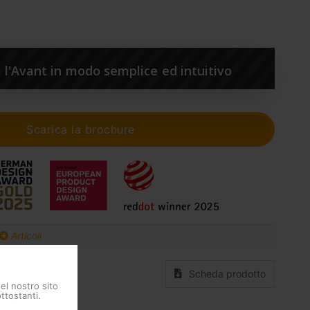
l'Avant in modo semplice ed intuitivo
Scarica la brochure
Articoli
Scheda prodotto
del nostro sito
ttostanti.