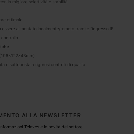
on la migliore selettività e stabilità
lore ottimale
uò essere alimentato localmente/remoto tramite l'ingresso IF
 controllo
tiche
oni (196x122x43mm)
e sottoposta a rigorosi controlli di qualità
MENTO ALLA NEWSLETTER
 informazioni Televés e le novità del settore