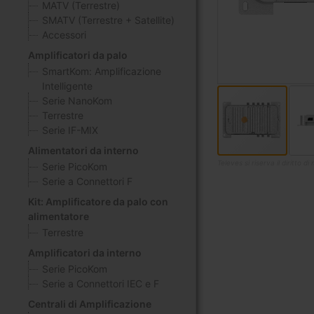
MATV (Terrestre)
SMATV (Terrestre + Satellite)
Accessori
Amplificatori da palo
SmartKom: Amplificazione
Intelligente
Serie NanoKom
Terrestre
Serie IF-MIX
Alimentatori da interno
Televes si riserva il diritto 
Serie PicoKom
Serie a Connettori F
Vai
all'inizio
Kit: Amplificatore da palo con
della
alimentatore
galleria
Terrestre
di
Amplificatori da interno
immagini
Serie PicoKom
Serie a Connettori IEC e F
Centrali di Amplificazione