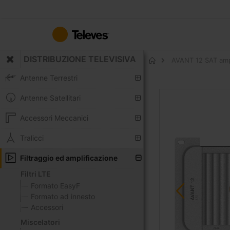
Salta
al
contenuto
DISTRIBUZIONE TELEVISIVA
AVANT 12 SAT ampli
Home
Antenne Terrestri
Vai
Antenne Satellitari
alla
fine
Accessori Meccanici
della
galleria
Tralicci
di
Filtraggio ed amplificazione
immagini
Filtri LTE
Formato EasyF
Formato ad innesto
Accessori
Miscelatori