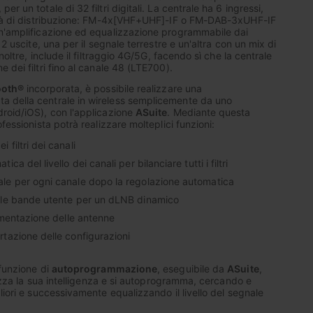
r un totale di 32 filtri digitali. La centrale ha 6 ingressi,
lità di distribuzione: FM-4x[VHF+UHF]-IF o FM-DAB-3xUHF-IF
un'amplificazione ed equalizzazione programmabile dai
 2 uscite, una per il segnale terrestre e un'altra con un mix di
Inoltre, include il filtraggio 4G/5G, facendo sì che la centrale
 dei filtri fino al canale 48 (LTE700).
ooth®
incorporata, è possibile realizzare una
 della centrale in wireless semplicemente da uno
roid/iOS), con l'applicazione
ASuite
. Mediante questa
fessionista potrà realizzare molteplici funzioni:
filtri dei canali
ca del livello dei canali per bilanciare tutti i filtri
le per ogni canale dopo la regolazione automatica
lle bande utente per un dLNB dinamico
limentazione delle antenne
tazione delle configurazioni
 funzione di
autoprogrammazione
, eseguibile da
ASuite
,
ilizza la sua intelligenza e si autoprogramma, cercando e
liori e successivamente equalizzando il livello del segnale