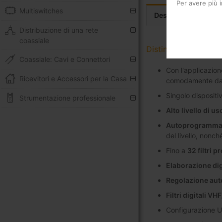
Per avere più 
Multiswitches
Descrizione
Sp
Distribuzione di una rete
coassiale
Distingui per
Coassiale: Cavi e Connettori
Con l'applicazio
Ricevitori e Accessori per la Casa
comodamente da 
Singolo dispositi
Strumentazione professionale
Alto livello di us
Autoprogramma
del livello, nonch
Fino a
32 filtri 
Elaborazione dig
Regolazione aut
Filtri digitali VH
Configurazione U