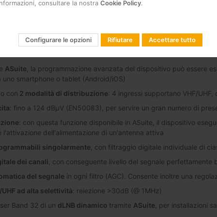
informazioni, consultare la nostra
Cookie Policy
.
ecifiche
Funzionalità
Esempio di applicazione
Docum
Configurare le opzioni
Rifiutare
Accettare tutto
ne
ASuite
, la programmazione avanzata del dispositivo può essere ese
uno smartphone o tablet (Android/iOS)
vo con
2 modalità di distribuzione
: 4 ingressi supportano VHF/UHF, o
cita
: fino a 124 dBµV (EN50083), per servire un gran numero di pres
zione
: con questa funzione disponibile in ASuite, il dispositivo es
é l'attivazione dell'alimentazione di un'antenna attiva
programmabili singolarmente
, con filtraggio digitale individuale di c
itale dei canali
, con conseguente livello del segnale perfettamente bil
omatica del segnale
in ogni filtro (AGC). Consente inoltre una regolaz
F/UHF ad alta selettività
: reiezione >30dB (@ 1MHz)
ser Band 32 di un
dLNB dinamico
tramite
ASuite
, per installazioni s