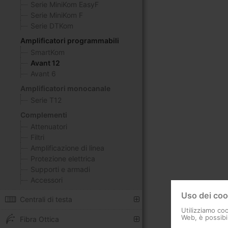
Serie MiniKom EasyF
Serie MiniKom F
Serie DTKom
Amplificatori programmabili
SmartKom
Avant 12
Avant 6
Amplificatori monocanale
Serie T12
Complementi
Attenuatori
Filtri
Amplificazione di linea
Protezione elettrica
Supporti e armadi
Accessori
Uso dei coo
Centrali di testa
Utilizziamo coo
Web, è possibil
Fibra Ottica