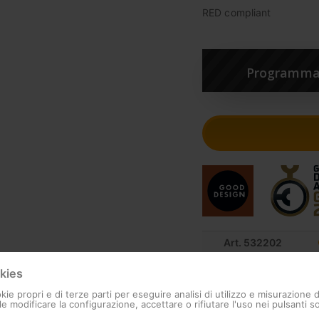
RED compliant
Programma 
Art. 532202
kies
kie propri e di terze parti per eseguire analisi di utilizzo e misurazione 
e modificare la configurazione, accettare o rifiutare l'uso nei pulsanti so