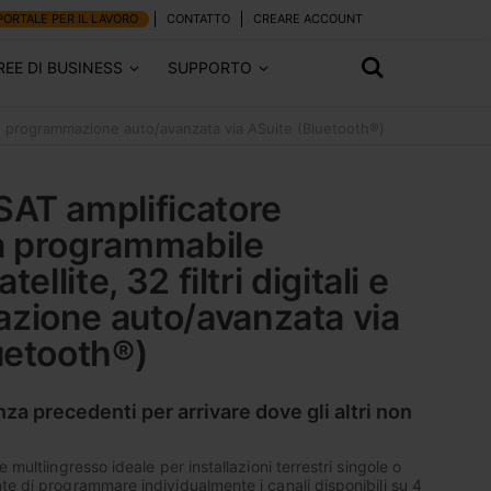
PORTALE PER IL LAVORO
CONTATTO
CREARE ACCOUNT
REE DI BUSINESS
SUPPORTO
li e programmazione auto/avanzata via ASuite (Bluetooth®)
AT amplificatore
a programmabile
tellite, 32 filtri digitali e
zione auto/avanzata via
uetooth®)
nza precedenti per arrivare dove gli altri non
 multiingresso ideale per installazioni terrestri singole o
te di programmare individualmente i canali disponibili su 4