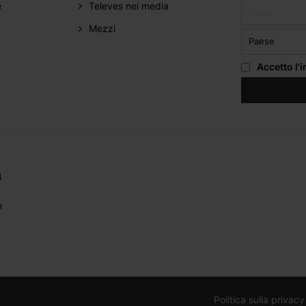
e
Televes nei media
Mezzi
Accetto
l'
4
m
Politica sulla privacy