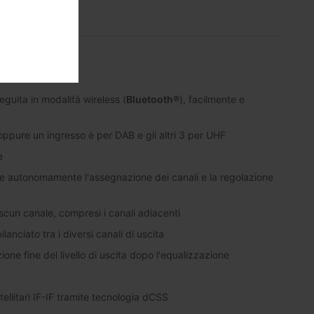
entazione
guita in modalità wireless (
Bluetooth®
), facilmente e
ppure un ingresso è per DAB e gli altri 3 per UHF
e
egue autonomamente l'assegnazione dei canali e la regolazione
iascun canale, compresi i canali adiacenti
anciato tra i diversi canali di uscita
ione fine del livello di uscita dopo l'equalizzazione
atellitari IF-IF tramite tecnologia dCSS