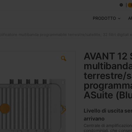
PRODOTTO
A
ficatore multibanda programmabile terrestre/satellite, 32 filtri digita
AVANT 12 S
multiband
terrestre/sa
programma
ASuite (Bl
Livello di uscita se
arrivano
Centrale di amplificazione
condominiali, che consen