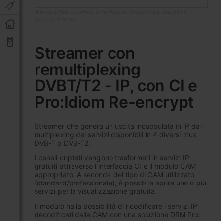
Televes si riserva il diritto di modificare il prodotto e/o specifiche
tecniche indicate
Vai
all'inizio
Streamer con
della
remultiplexing
galleria
di
DVBT/T2 - IP, con CI e
immagini
Pro:Idiom Re-encrypt
Streamer che genera un'uscita incapsulata in IP dal
multiplexing dei servizi disponibili in 4 diversi mux
DVB-T o DVB-T2.
I canali criptati vengono trasformati in servizi IP
gratuiti attraverso l'interfaccia CI e il modulo CAM
appropriato. A seconda del tipo di CAM utilizzato
(standard/professionale), è possibile aprire uno o più
servizi per la visualizzazione gratuita.
Il modulo ha la possibilità di ricodificare i servizi IP
decodificati dalla CAM con una soluzione DRM Pro: