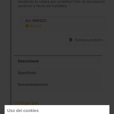
rendendo la visiera per proiettori Flex un accessorio
duraturo e facile da installare.
Art. 690322
Articoli
Scheda prodotto
Descrizione
Specifiche
Documentazione
Distingui per
Uso dei cookies
Supporto per ancoraggio a soffitto