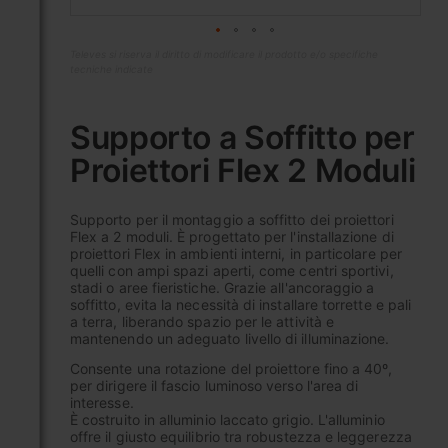
Televes si riserva il diritto di modificare il prodotto e/o specifiche
tecniche indicate
Vai
all'inizio
Supporto a Soffitto per
della
Proiettori Flex 2 Moduli
galleria
di
immagini
Supporto per il montaggio a soffitto dei proiettori
Flex a 2 moduli. È progettato per l'installazione di
proiettori Flex in ambienti interni, in particolare per
quelli con ampi spazi aperti, come centri sportivi,
stadi o aree fieristiche. Grazie all'ancoraggio a
soffitto, evita la necessità di installare torrette e pali
a terra, liberando spazio per le attività e
mantenendo un adeguato livello di illuminazione.
Consente una rotazione del proiettore fino a 40º,
per dirigere il fascio luminoso verso l'area di
interesse.
È costruito in alluminio laccato grigio. L'alluminio
offre il giusto equilibrio tra robustezza e leggerezza