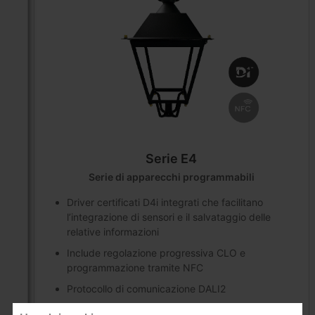
Serie E4
Serie di apparecchi programmabili
Driver certificati D4i integrati che facilitano
l’integrazione di sensori e il salvataggio delle
relative informazioni
Include regolazione progressiva CLO e
programmazione tramite NFC
Protocollo di comunicazione DALI2