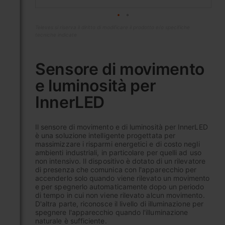
Televes si riserva il diritto di modificare il prodotto e/o specifiche
tecniche indicate
Vai
all'inizio
Sensore di movimento
della
e luminosità per
galleria
di
InnerLED
immagini
Il sensore di movimento e di luminosità per InnerLED
è una soluzione intelligente progettata per
massimizzare i risparmi energetici e di costo negli
ambienti industriali, in particolare per quelli ad uso
non intensivo. Il dispositivo è dotato di un rilevatore
di presenza che comunica con l'apparecchio per
accenderlo solo quando viene rilevato un movimento
e per spegnerlo automaticamente dopo un periodo
di tempo in cui non viene rilevato alcun movimento.
D'altra parte, riconosce il livello di illuminazione per
spegnere l'apparecchio quando l'illuminazione
naturale è sufficiente.