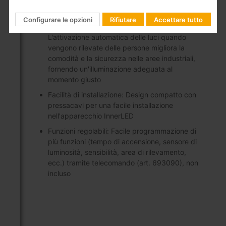
dopo un certo periodo di tempo senza rilevare
alcun movimento
Configurare le opzioni
Rifiutare
Accettare tutto
Maggiore sicurezza e convenienza:
L'attivazione automatica delle luci quando
vengono rilevate delle persone migliora la
comodità e la sicurezza nelle aree industriali,
fornendo un'illuminazione adeguata al
momento giusto
Facilità di installazione: Design compatto con
pressacavi per una facile installazione
nell'apparecchio InnerLED
Funzioni regolabili: Facile programmazione di
più funzioni (tempo di accensione, sensore di
luminosità, sensibilità, area di rilevamento,
ecc.) tramite telecomando (art. 693090), non
incluso