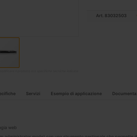
Art. 83032503
di modificare il prodotto e/o specifiche tecniche indicate
ecifiche
Servizi
Esempio di applicazione
Documenta
ogia web
m administrator mode) con uno strumento gestionale che permette d