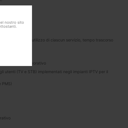
del nostro sito
ttostanti.
o TV
izio EPG, tempo di utilizzo di ciascun servizio, tempo trascorso
sting), Canale Corporativo
gli utenti (TV e STB) implementati negli impianti IPTV per il
ne PMS)
rativo