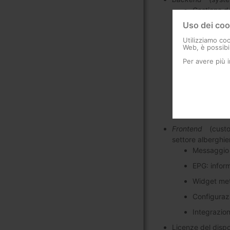
Gestione de
Uso dei coo
Configuraz
Utilizziamo coo
Controllo d
Web, è possibil
Personalizz
Per avere più 
Visualizzaz
in ogni can
Configurazi
Gestione di
Frontend
(custom
settore alberghie
Messaggio 
EPG: inform
Widget me
Configurazi
Integrazion
Licenze del dispo