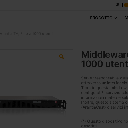
PRODOTTO
A
Arantia TV, Fino a 1000 utenti
Middleware
1000 utent
Server responsabile della 
attraverso un'interfaccia 
Tramite questa middlewar
configurati*: servizio te
informazioni meteo e sele
Inoltre, questo sistema c
(ArantiaCast) o servizi i
(*) Questo dispositivo no
descritti.