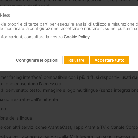
lla camera e degli ospiti
kies
ione TV/STB
kie propri e di terze parti per eseguire analisi di utilizzo e misurazione 
ell'elenco canali
e modificare la configurazione, accettare o rifiutare l'uso nei pulsanti so
azione del messaggio di benvenuto, del logo principale e del servizi
informazioni, consultare la nostra
Cookie Policy
.
ione delle statistiche come: utilizzo del servizio TV, utilizzo del serv
ale
one della rete dell'hotel
Configurare le opzioni
Rifiutare
Accettare tutto
 altri servizi di intrattenimento inclusi come sistema ArantiaCast (Ca
er facing interface) compatibile con i più diffusi dispositivi usati da
ro, che consentono l'accesso a:
di benvenuto: testo, immagine e logo multilingue (senza integrazio
azioni estratte dall'emittente
teo
one della lingua
e con altri servizi come ArantiaCast, l'app Arantia TV o Canale Corpo
sitivo per l'accesso ai servizi della Middleware non sono necessarie