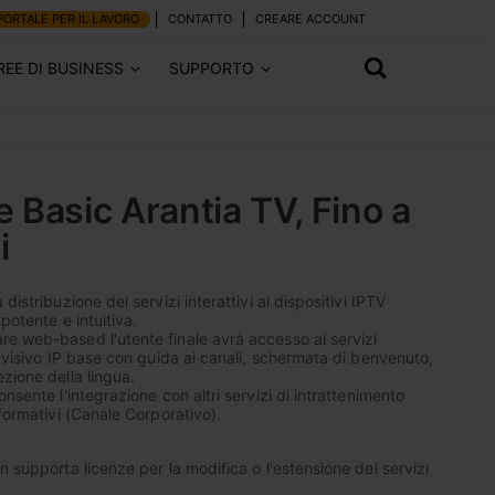
PORTALE PER IL LAVORO
CONTATTO
CREARE ACCOUNT
REE DI BUSINESS
SUPPORTO
 Basic Arantia TV, Fino a
i
distribuzione dei servizi interattivi ai dispositivi IPTV
potente e intuitiva.
e web-based l'utente finale avrà accesso ai servizi
levisivo IP base con guida ai canali, schermata di benvenuto,
zione della lingua.
onsente l'integrazione con altri servizi di intrattenimento
nformativi (Canale Corporativo).
n supporta licenze per la modifica o l'estensione dei servizi