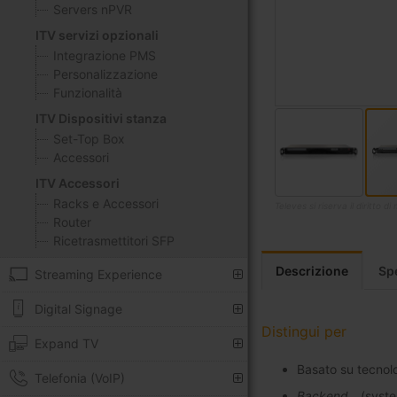
Servers nPVR
ITV servizi opzionali
Integrazione PMS
Personalizzazione
Funzionalità
ITV Dispositivi stanza
Set-Top Box
Accessori
ITV Accessori
Racks e Accessori
Televes si riserva il diritto 
Router
Vai
Ricetrasmettitori SFP
all'inizio
della
Descrizione
Sp
Streaming Experience
galleria
di
Digital Signage
immagini
Distingui per
Expand TV
Basato su tecnol
Telefonia (VoIP)
Backend
(syste