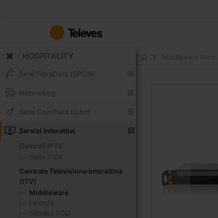
Salta
al
contenuto
HOSPITALITY
Middleware Basic 
Home
Serie FibreData (GPON)
Vai
Networking
alla
fine
Serie CoaxData (G.hn)
della
galleria
Servizi Interattivi
di
Centrali IPTV
immagini
Serie T.0X
Centrale Televisione interattiva
(ITV)
Middleware
Licenze
Servers VOD