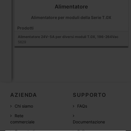
Alimentatore
Alimentatore per moduli della Serie T.0X
Prodotti
Alimentatore 24V-5A per diversi moduli T.0X, 196-264Vac
5629
AZIENDA
SUPPORTO
Chi siamo
FAQs
Rete
commerciale
Documentazione