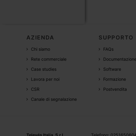
AZIENDA
SUPPORTO
Chi siamo
FAQs
Rete commerciale
Documentazion
Case studies
Software
Lavora per noi
Formazione
CSR
Postvendita
Canale di segnalazione
Televés Italia, S.r.l.
Telefono: 025165060