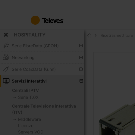
Salta
al
contenuto
HOSPITALITY
Ricetrasmettitore
Home
Serie FibreData (GPON)
Vai
Networking
alla
fine
Serie CoaxData (G.hn)
della
galleria
Servizi Interattivi
di
Centrali IPTV
immagini
Serie T.0X
Centrale Televisione interattiva
(ITV)
Middleware
Licenze
Servers VOD