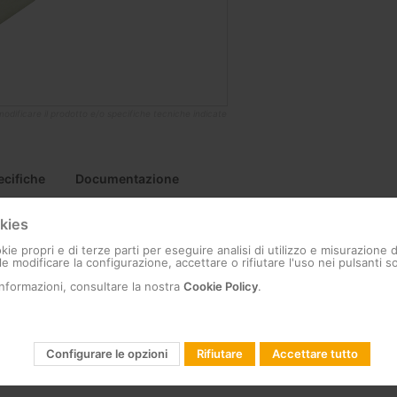
di modificare il prodotto e/o specifiche tecniche indicate
ecifiche
Documentazione
kies
kie propri e di terze parti per eseguire analisi di utilizzo e misurazione 
e modificare la configurazione, accettare o rifiutare l'uso nei pulsanti so
informazioni, consultare la nostra
Cookie Policy
.
urato 10/100/1000TX
fino a 100m
Configurare le opzioni
Rifiutare
Accettare tutto
5