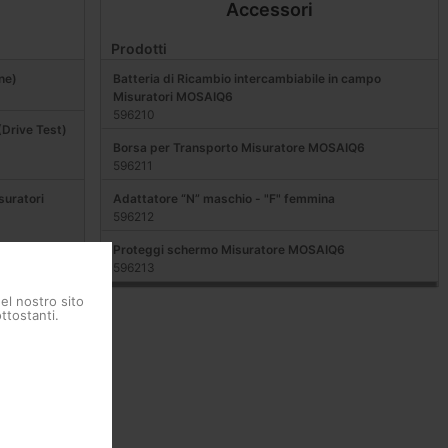
Accessori
Prodotti
ne)
Batteria di Ricambio intercambiabile in campo
Misuratori MOSAIQ6
596210
(Drive Test)
Borsa per Transporto Misuratore MOSAIQ6
596211
suratori
Adattatore “N” maschio - "F" femmina
596212
Proteggi schermo Misuratore MOSAIQ6
MOSAIQ6
596213
del nostro sito
ttostanti.