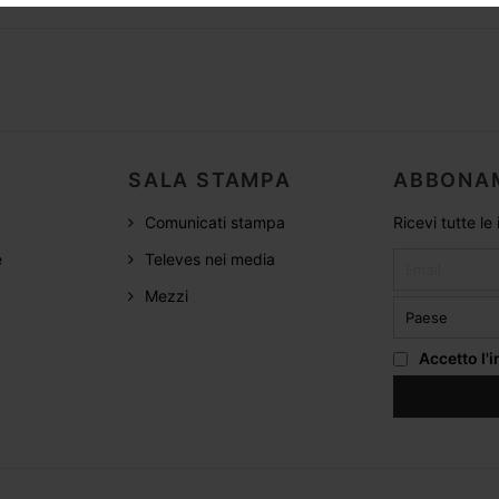
SALA STAMPA
ABBONA
Comunicati stampa
Ricevi tutte le
e
Televes nei media
Mezzi
Accetto
l'