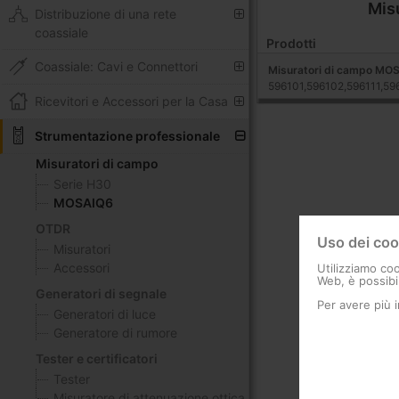
Mis
Distribuzione di una rete
coassiale
Prodotti
Coassiale: Cavi e Connettori
Misuratori di campo MO
596101,596102,596111,59
Ricevitori e Accessori per la Casa
Strumentazione professionale
Misuratori di campo
Serie H30
MOSAIQ6
OTDR
Uso dei coo
Misuratori
Accessori
Utilizziamo coo
Web, è possibil
Generatori di segnale
Per avere più 
Generatori di luce
Generatore di rumore
Tester e certificatori
Tester
Misuratore di attenuazione ottica