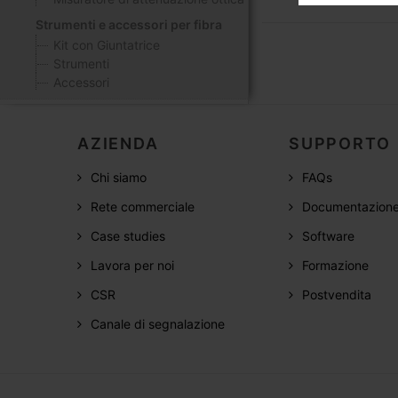
Strumenti e accessori per fibra
Kit con Giuntatrice
Strumenti
Accessori
AZIENDA
SUPPORTO
Chi siamo
FAQs
Rete commerciale
Documentazion
Case studies
Software
Lavora per noi
Formazione
CSR
Postvendita
Canale di segnalazione