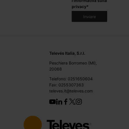
l'informativa sulla
privacy
*
Televés Italia, S.r.l.
Peschiera Borromeo (MI),
20068
Telefono: 0251650604
Fax: 0255307363
televes.it@televes.com