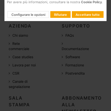
Per avere più informazioni, consultare la nostra
Cookie Policy
.
Configurare le opzioni
Rifiutare
Accettare tutto
AZIENDA
SUPPORTO
Chi siamo
FAQs
Rete
commerciale
Documentazione
Case studies
Software
Lavora per noi
Formazione
CSR
Postvendita
Canale di
segnalazione
SALA
ABBONAMENTO
STAMPA
ALLA