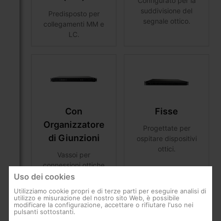
Configurato per la
suddivisione del
Predisposto per
segnale ottico.
collegamenti MM e
LC.
Con
Fisse
Organizzatore
Progettate per
di Giunzioni
ospitare dispositivi
ottici.
Vassoi per
connessioni ottiche
con vassoio
Uso dei cookies
organizzatore interno
Utilizziamo cookie propri e di terze parti per eseguire analisi di
per la fusione.
utilizzo e misurazione del nostro sito Web, è possibile
modificare la configurazione, accettare o rifiutare l'uso nei
pulsanti sottostanti.