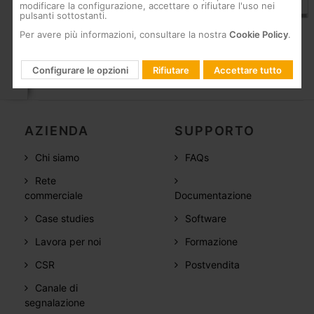
209901,209907
modificare la configurazione, accettare o rifiutare l'uso nei
pulsanti sottostanti.
Per avere più informazioni, consultare la nostra
Cookie Policy
.
Configurare le opzioni
Rifiutare
Accettare tutto
AZIENDA
SUPPORTO
Chi siamo
FAQs
Rete
commerciale
Documentazione
Case studies
Software
Lavora per noi
Formazione
CSR
Postvendita
Canale di
segnalazione