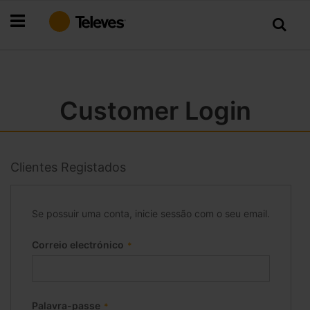
Ir
para
o
Conteúdo
Customer Login
Clientes Registados
Se possuir uma conta, inicie sessão com o seu email.
Correio electrónico
Palavra-passe