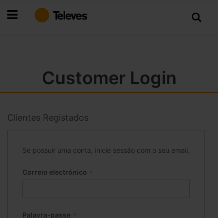
Ir
para
o
Conteúdo
Customer Login
Clientes Registados
Se possuir uma conta, inicie sessão com o seu email.
Correio electrónico
Palavra-passe