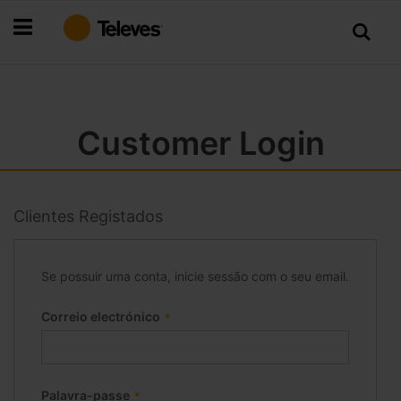
Ir
para
o
Conteúdo
Customer Login
Clientes Registados
Se possuir uma conta, inicie sessão com o seu email.
Correio electrónico
Palavra-passe