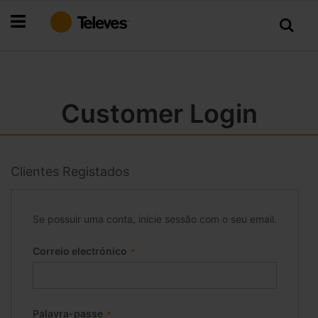
Ir
para
o
Conteúdo
Customer Login
Clientes Registados
Se possuir uma conta, inicie sessão com o seu email.
Correio electrónico
Palavra-passe