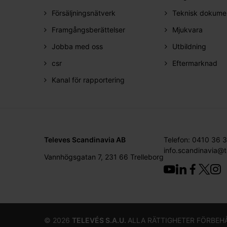
Försäljningsnätverk
Teknisk dokume
Framgångsberättelser
Mjukvara
Jobba med oss
Utbildning
csr
Eftermarknad
Kanal för rapportering
Televes Scandinavia AB
Telefon: 0410 36 
info.scandinavia@
Vannhögsgatan 7, 231 66 Trelleborg
©
2026
TELEVÉS S.A.U.
ALLA RÄTTIGHETER FÖRBEH