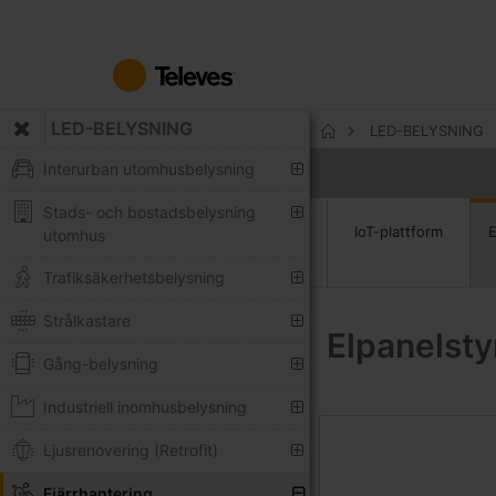
Hoppa
till
innehållet
LED-BELYSNING
LED-BELYSNING
Hem
Interurban utomhusbelysning
Stads- och bostadsbelysning
IoT-plattform
E
utomhus
Trafiksäkerhetsbelysning
Strålkastare
Elpanelsty
Gång-belysning
Industriell inomhusbelysning
Ljusrenovering (Retrofit)
Fjärrhantering