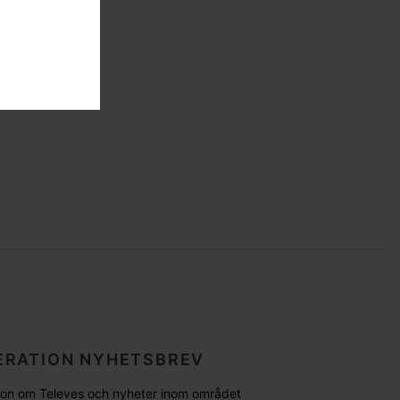
RATION NYHETSBREV
tion om Televes och nyheter inom området