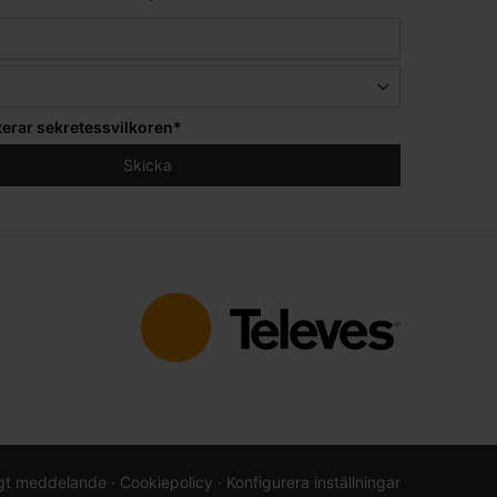
terar
sekretessvilkoren
*
igt meddelande
· Cookiepolicy
· Konfigurera inställningar