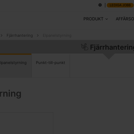
LEDIGA JOBB
PRODUKT
AFFÄRS
Fjärrhantering
Elpanelstyrning
Fjärrhanterin
Punkt-till-punkt
lpanelstyrning
rning