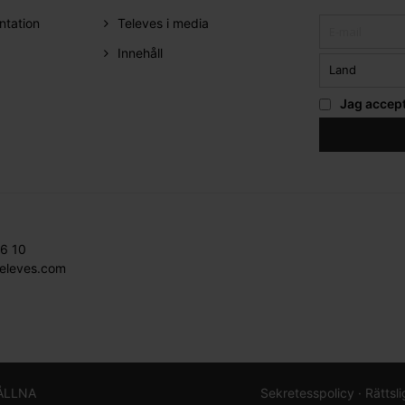
ntation
Televes i media
Innehåll
Jag accep
36 10
televes.com
ÅLLNA
Sekretesspolicy ·
Rättsl