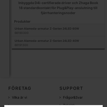
Inbyggda D4i-certifierade driver och Zhaga Book
18 standardkontakt för Plug&Play-anslutning till
fjärrhanteringsnoder
Produkter
Urban Alameda-armatur Z-Serien 24LED 60W
66190300
Urban Alameda-armatur Z-Serien 24LED 40W
66191300
FÖRETAG
SUPPORT
Vilka är vi
Frågor&Svar
Teknisk