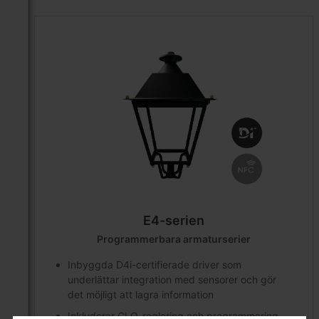
E4-serien
Programmerbara armaturserier
Inbyggda D4i-certifierade driver som
underlättar integration med sensorer och gör
det möjligt att lagra information
Inkluderar CLO-reglering och programmering