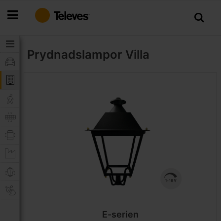
Hoppa
till
innehållet
Prydnadslampor
Villa
E-serien