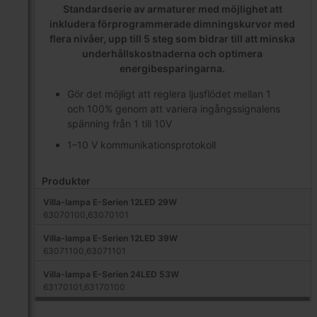
Standardserie av armaturer med möjlighet att
inkludera förprogrammerade dimningskurvor med
flera nivåer, upp till 5 steg som bidrar till att minska
underhållskostnaderna och optimera
energibesparingarna.
Gör det möjligt att reglera ljusflödet mellan 1
och 100% genom att variera ingångssignalens
spänning från 1 till 10V
1–10 V kommunikationsprotokoll
Produkter
Villa-lampa E-Serien 12LED 29W
63070100,63070101
Villa-lampa E-Serien 12LED 39W
63071100,63071101
Villa-lampa E-Serien 24LED 53W
63170101,63170100