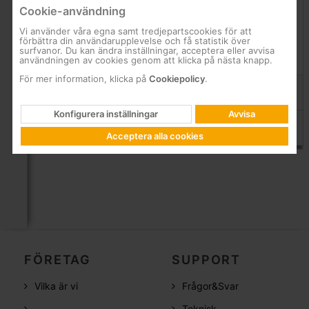
Cookie-användning
av NFC
Vi använder våra egna samt tredjepartscookies för att
DALI2 kommunikationsprotokoll
förbättra din användarupplevelse och få statistik över
surfvanor. Du kan ändra inställningar, acceptera eller avvisa
användningen av cookies genom att klicka på nästa knapp.
Produkter
För mer information, klicka på
Cookiepolicy
.
Villa-lampa E4-Serien 12LED 40W
63074100
Konfigurera inställningar
Avvisa
Villa-lampa E4-Serien 24LED 60W
63174100
Acceptera alla cookies
FÖRETAG
SUPPORT
Vilka är vi
Frågor&Svar
Teknisk