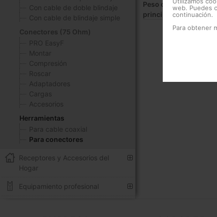
Utilizamos coo
Peso del producto
Con cable de doble blindaje
web. Puedes ca
principal:
continuación.
Con cable de blindaje simple
Para obtener 
Conectores (75 Ohm)
PRO EasyF
Montar
Compresión
Roscar
Adaptadores
Cargas
Accesorios
Herramientas
Para cable coaxial
Para conectores
Receptores y Accesorios del
Hogar
Equipamiento profesional