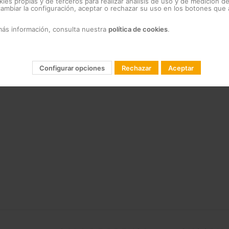
kies propias y de terceros para realizar análisis de uso y de medición d
mbiar la configuración, aceptar o rechazar su uso en los botones que
82
g
más información, consulta nuestra
política de cookies
.
Configurar opciones
Rechazar
Aceptar