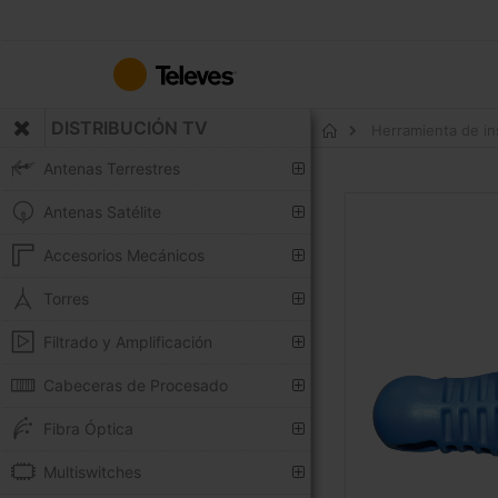
Ir
al
contenido
DISTRIBUCIÓN TV
Herramienta de in
Inicio
Antenas Terrestres
Saltar
Antenas Satélite
al
final
Accesorios Mecánicos
de
la
Torres
galería
Filtrado y Amplificación
de
imágenes
Cabeceras de Procesado
Fibra Óptica
Multiswitches