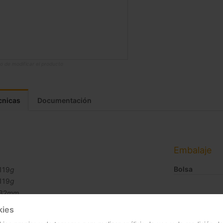
o de modificar el producto
cnicas
Documentación
Embalaje
Bolsa
119
g
119
g
32
mm
140
mm
kies
32
mm