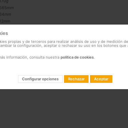
170
g
565
mm
34
mm
12
mm
kies
188
g
kies propias y de terceros para realizar análisis de uso y de medición d
mbiar la configuración, aceptar o rechazar su uso en los botones que
más información, consulta nuestra
política de cookies
.
Configurar opciones
Rechazar
Aceptar