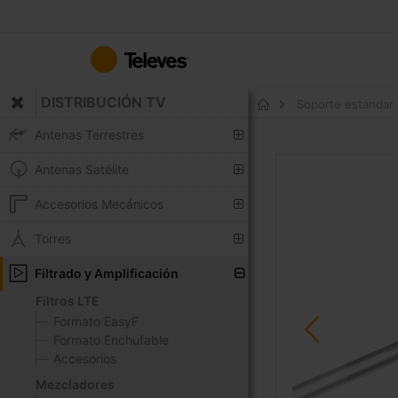
Ir
al
contenido
DISTRIBUCIÓN TV
Soporte estándar 
Inicio
Antenas Terrestres
Saltar
Antenas Satélite
al
final
Accesorios Mecánicos
de
la
Torres
galería
Filtrado y Amplificación
de
imágenes
Filtros LTE
Formato EasyF
Formato Enchufable
Accesorios
Mezcladores