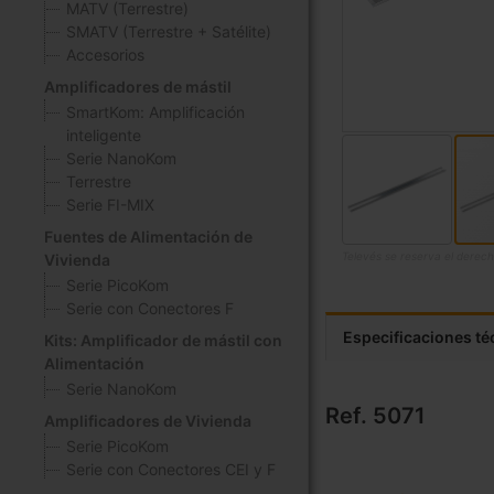
MATV (Terrestre)
SMATV (Terrestre + Satélite)
Accesorios
Amplificadores de mástil
SmartKom: Amplificación
inteligente
Serie NanoKom
Terrestre
Serie FI-MIX
Fuentes de Alimentación de
Televés se reserva el derech
Vivienda
Serie PicoKom
Saltar
Serie con Conectores F
al
comienzo
Especificaciones té
Kits: Amplificador de mástil con
de
Alimentación
la
Serie NanoKom
galería
Ref. 5071
Amplificadores de Vivienda
de
Serie PicoKom
imágenes
Serie con Conectores CEI y F