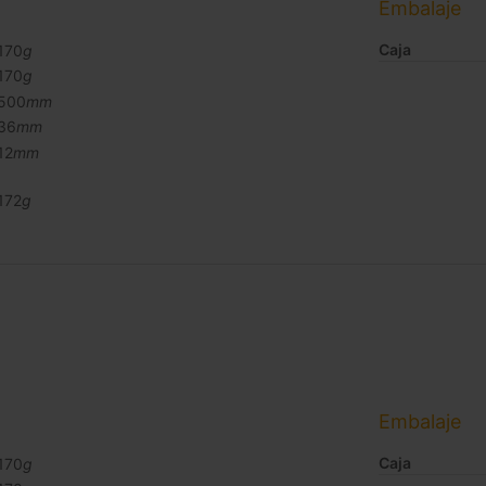
Embalaje
Caja
170
g
170
g
500
mm
36
mm
12
mm
172
g
Embalaje
Caja
170
g