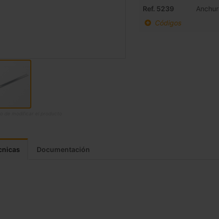
agrupados
Ref. 5239
Anchur
Códigos
o de modificar el producto
cnicas
Documentación