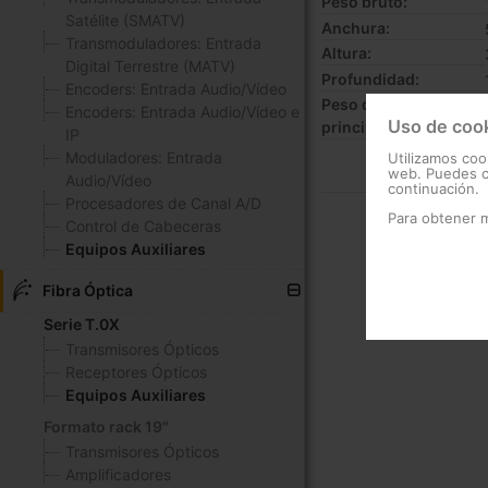
Peso bruto:
Satélite (SMATV)
Anchura:
Transmoduladores: Entrada
Altura:
Digital Terrestre (MATV)
Profundidad:
Encoders: Entrada Audio/Vídeo
Peso del producto
Encoders: Entrada Audio/Vídeo e
Uso de coo
principal:
IP
Moduladores: Entrada
Utilizamos coo
web. Puedes ca
Audio/Vídeo
continuación.
Procesadores de Canal A/D
Para obtener 
Control de Cabeceras
Equipos Auxiliares
Fibra Óptica
Serie T.0X
Transmisores Ópticos
Receptores Ópticos
Equipos Auxiliares
Formato rack 19"
Transmisores Ópticos
Amplificadores