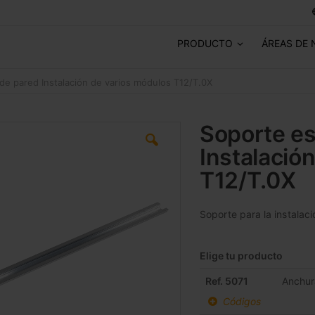
PRODUCTO
ÁREAS DE 
de pared Instalación de varios módulos T12/T.0X
Soporte es
Instalació
T12/T.0X
Soporte para la instalac
Elige tu producto
Elementos
Ref. 5071
Anchur
de
Códigos
artículos