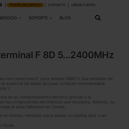
PORTAL DE EMPLEO
CONTACTO
CREAR CUENTA
NEGOCIO
SOPORTE
BLOG
terminal F 8D 5...2400MHz
nes con conectores F, para señales SMATV. Sus pérdidas de
a la ausencia de salida de paso, lo hacen recomendable
nta 1.
ncia en su comportamiento eléctrico gracias a la
a en los componentes electrónicos que incorpora. Además, su
indaje al estar fabricado en Zamak.
ón en interior, montado sobre pared, en pletina rack o en
e 10uds.