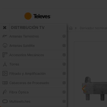
Ir
al
contenido
DISTRIBUCIÓN TV
Derivador termina
Inicio
Antenas Terrestres
Saltar
Antenas Satélite
al
final
Accesorios Mecánicos
de
la
Torres
galería
Filtrado y Amplificación
de
imágenes
Cabeceras de Procesado
Fibra Óptica
Multiswitches