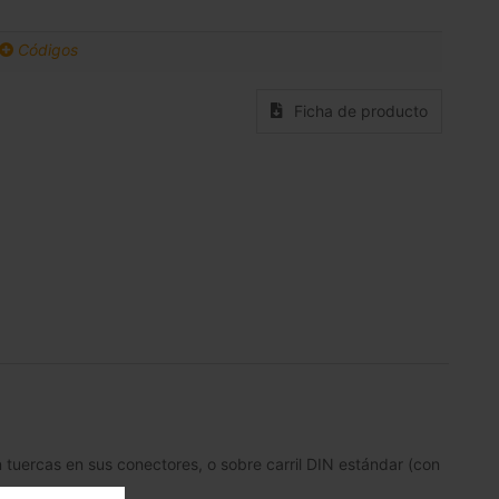
Códigos
Ficha de producto
n tuercas en sus conectores, o sobre carril DIN estándar (con