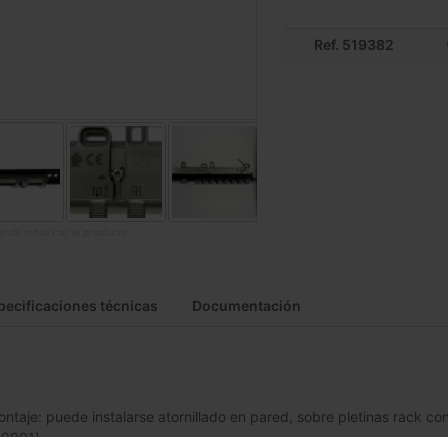
Ref. 519382
o de modificar el producto
pecificaciones técnicas
Documentación
ontaje: puede instalarse atornillado en pared, sobre pletinas rack co
19901)