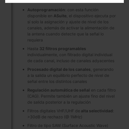
tomas
Autoprogramación
: con esta función
disponible en
ASuite
, el dispositivo ejecuta por
sí solo la asignación y ajuste de nivel de los
canales, además de activar la alimentación de
la antena cuando detecte que la señal lo
requiera
Hasta
32 filtros programables
individualmente, con filtrado digital individual
de cada canal, incluso de canales adyacentes
Procesado digital de los canales
, generando
a la salida un equilibrio perfecto de nivel de
señal entre los distintos canales
Regulación automática de señal
en cada filtro
(CAG). Permite también un ajuste fino del nivel
de salida posterior a la regulación
Filtros digitales VHF/UHF de
alta selectividad
:
>30dB de rechazo (@ 1MHz)
Filtro de tipo SAW (Surface Acoustic Wave)