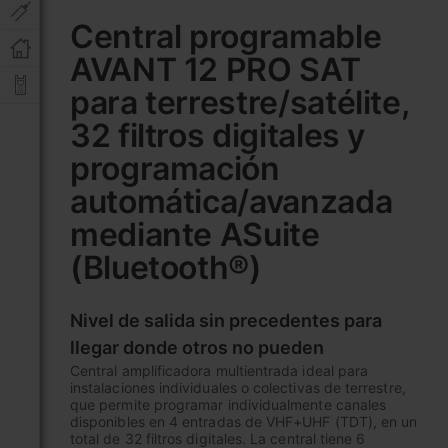
al
Central programable
comienzo
AVANT 12 PRO SAT
de
la
para terrestre/satélite,
galería
de
32 filtros digitales y
imágenes
programación
automática/avanzada
mediante ASuite
(Bluetooth®)
Nivel de salida sin precedentes para
llegar donde otros no pueden
Central amplificadora multientrada ideal para
instalaciones individuales o colectivas de terrestre,
que permite programar individualmente canales
disponibles en 4 entradas de VHF+UHF (TDT), en un
total de 32 filtros digitales. La central tiene 6