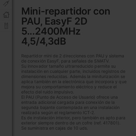
al
Mini-repartidor con
comienzo
PAU, EasyF 2D
de
la
5...2400MHz
galería
de
4,5/4,3dB
imágenes
Repartidor mini de 2 direcciones con PAU y sistema
de conexión EasyF, para señales de SMATV.
Su innovador tamaño ultrarreducido permite su
instalación en cualquier parte, incluidos registros de
dimensiones reducidas. Además la miniturización se
aplica también en la electrónica que incorpora y que
mejora su comportamiento eléctrico y reduce el
efecto del ruido impulsivo.
El PAU (Punto de Acceso de Usuario) ofrece una
entrada adicional cargada para conexión de la
segunda bajante contemplada en una instalación
realizada según el reglamento ICT-2.
Es de instalación interior, pero también es apto para
exterior siempre dentro de un cofre (ref. 417801).
Se suministra en cajas de 10 uds.