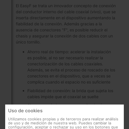
El EasyF se trata un innovador concepto de conexión
del conductor interno del cable coaxial (vivo), que se
inserta directamente en el dispositivo aumentando la
fiabilidad de la conexión. Además gracias a la
ausencia de conectores "F", es posible reducir el
chasis y asegurar la conexión de dos cables con un
único tornillo.
Ahorro real de tiempo: acelerar la instalación
es posible, al no ser necesario realizar la
conectorización de los cables coaxiales.
Además, se evita el proceso de roscado de los
conectores en el dispositivo, que a veces se
complica cuando el espacio no es suficiente
Fiabilidad de conexión: la brida que sujeta los
cables impide que el coaxial se suelte
Ahorro económico: no se necesita ningún
Uso de cookies
conector (ni "F" ni "CEI") adicional
Utilizamos cookies propias y de terceros para realizar análisis
Optimización del espacio: las entradas y
de uso y de medición de nuestra web. Puedes cambiar la
salidas se ubican siempre en el mismo lado del
configuración, aceptar o rechazar su uso en los botones que