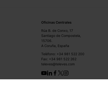
Oficinas Centrales
Rúa B. de Conxo, 17
Santiago de Compostela,
15706.
A Coruña, España
Teléfono: +34 981 522 200
Fax: +34 981 522 262
televes@televes.com