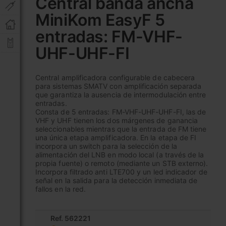
Central banda ancha
comienzo
MiniKom EasyF 5
de
la
entradas: FM-VHF-
galería
de
UHF-UHF-FI
imágenes
Central amplificadora configurable de cabecera
para sistemas SMATV con amplificación separada
que garantiza la ausencia de intermodulación entre
entradas.
Consta de 5 entradas: FM-VHF-UHF-UHF-FI, las de
VHF y UHF tienen los dos márgenes de ganancia
seleccionables mientras que la entrada de FM tiene
una única etapa amplificadora. En la etapa de FI
incorpora un switch para la selección de la
alimentación del LNB en modo local (a través de la
propia fuente) o remoto (mediante un STB externo).
Incorpora filtrado anti LTE700 y un led indicador de
señal en la salida para la detección inmediata de
fallos en la red.
Ref. 562221