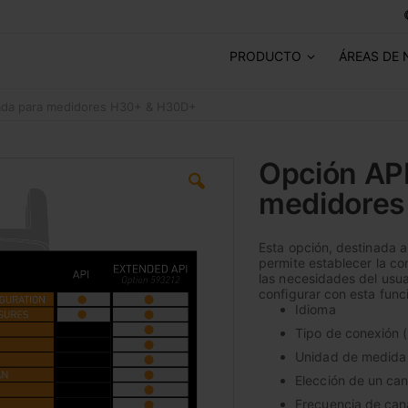
PRODUCTO
ÁREAS DE 
ada para medidores H30+ & H30D+
Opción AP
medidores
Esta opción, destinada 
permite establecer la co
las necesidades del usua
configurar con esta func
Idioma
Tipo de conexión (
Unidad de medida
Elección de un can
Frecuencia de can