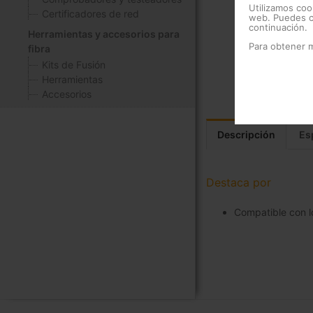
Utilizamos coo
Certificadores de red
web. Puedes ca
continuación.
Herramientas y accesorios para
Para obtener 
fibra
Kits de Fusión
Herramientas
Accesorios
Descripción
Es
Destaca por
Compatible con 