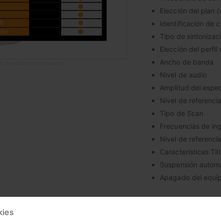
Elección del plan 
Identificación de 
Tipo de sintonizac
Elección del perfil
Ancho de banda
o de modificar el producto
Nivel de audio
Amplitud del espe
Nivel de referenci
Tipo de Scan
Frecuencias de in
Nivel de referenci
Características Tilt
Suspensión automá
Apagado del equi
kies
(*) Para utilizar esta op