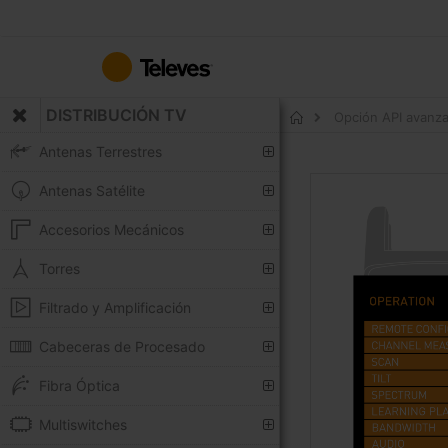
Ir
al
contenido
DISTRIBUCIÓN TV
Opción API avanz
Inicio
Antenas Terrestres
Saltar
Antenas Satélite
al
final
Accesorios Mecánicos
de
la
Torres
galería
Filtrado y Amplificación
de
imágenes
Cabeceras de Procesado
Fibra Óptica
Multiswitches