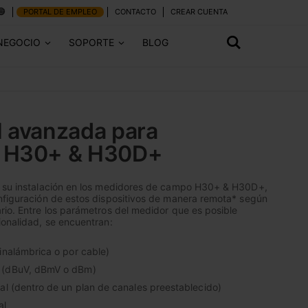
PORTAL DE EMPLEO
CONTACTO
CREAR CUENTA
NEGOCIO
SOPORTE
BLOG
I avanzada para
 H30+ & H30D+
a su instalación en los medidores de campo H30+ & H30D+,
nfiguración de estos dispositivos de manera remota* según
rio. Entre los parámetros del medidor que es posible
ionalidad, se encuentran:
inalámbrica o por cable)
 (dBuV, dBmV o dBm)
al (dentro de un plan de canales preestablecido)
al