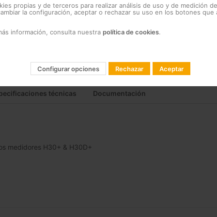
red.
kies propias y de terceros para realizar análisis de uso y de medición d
mbiar la configuración, aceptar o rechazar su uso en los botones que
Ref. 593212
más información, consulta nuestra
política de cookies
.
Configurar opciones
Rechazar
Aceptar
pecificaciones técnicas
Documentación
los medidores H30+ & H30D+