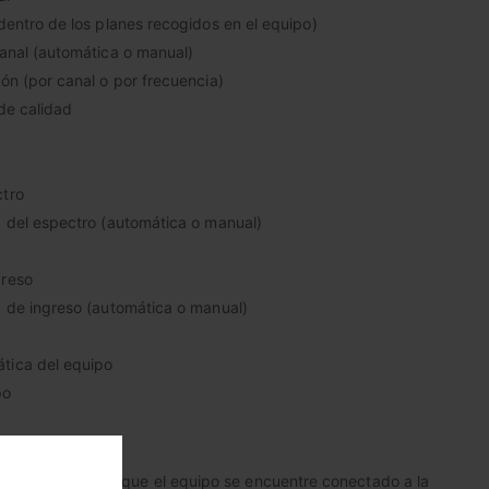
(dentro de los planes recogidos en el equipo)
canal (automática o manual)
ión (por canal o por frecuencia)
 de calidad
ctro
a del espectro (automática o manual)
greso
a de ingreso (automática o manual)
tica del equipo
po
ción, es necesario que el equipo se encuentre conectado a la