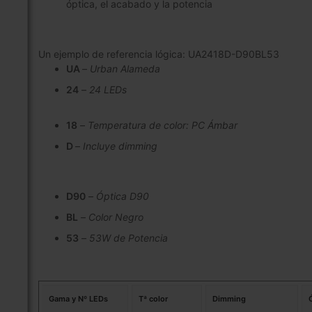
óptica, el acabado y la potencia
Un ejemplo de referencia lógica: UA2418D-D90BL53
UA
–
Urban Alameda
24
–
24 LEDs
18
–
Temperatura de color: PC Ámbar
D
–
Incluye dimming
D90
–
Óptica D90
BL
–
Color Negro
53
–
53W de Potencia
Gama y Nº LEDs
Tª color
Dimming