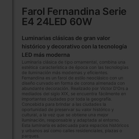
al
Farol Fernandina Serie
comienzo
E4 24LED 60W
de
la
galería
Luminarias clásicas de gran valor
de
imágenes
histórico y decorativo con la tecnología
LED más moderna
Luminaria clásica de tipo ornamental, combina una
estética característica de época con las tecnologías
de iluminación más modernas y eficientes.
Fernandina es un farol de estilo neoclásico con un
diseño curvado en forma de corona almenada con
abundante decoración. Realizado por Victor D'Ors a
mediados del siglo XIX, se encuentra fácilmente en
importantes ciudades por toda la geografía.
Concebida para brindar a las ciudades la
oportunidad de preservar su valor histórico y
cultural, a la vez que se obtiene una mejor
iluminación, responsable y adaptada al entorno.
Esta luminaria es adecuada para espacios históricos
y urbanos así como calles residenciales, plazas o
parques.