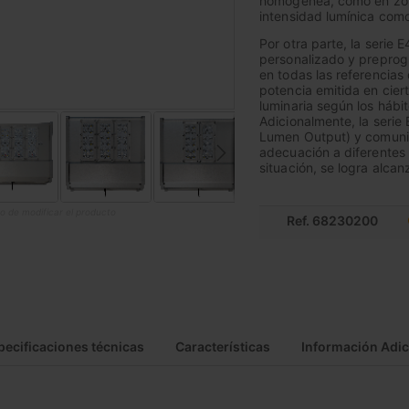
homogénea, como en zona
intensidad lumínica como
Por otra parte, la serie E
personalizado y preprogr
en todas las referencias 
potencia emitida en cier
luminaria según los hábit
Adicionalmente, la serie
Lumen Output) y comunic
adecuación a diferentes 
situación, se logra alcan
o de modificar el producto
Ref. 68230200
pecificaciones técnicas
Características
Información Adic