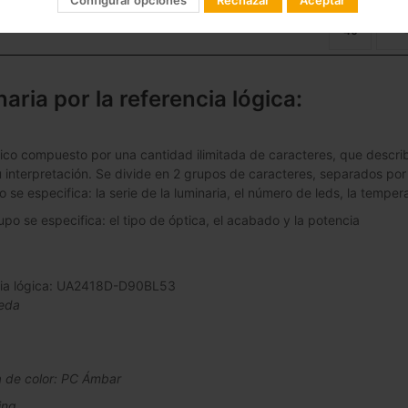
Configurar opciones
Rechazar
Aceptar
40
naria por la referencia lógica:
co compuesto por una cantidad ilimitada de caracteres, que describe
 su interpretación. Se divide en 2 grupos de caracteres, separados por
o se especifica: la serie de la luminaria, el número de leds, la tempera
po se especifica: el tipo de óptica, el acabado y la potencia
cia lógica: UA2418D-D90BL53
eda
 de color: PC Ámbar
ing