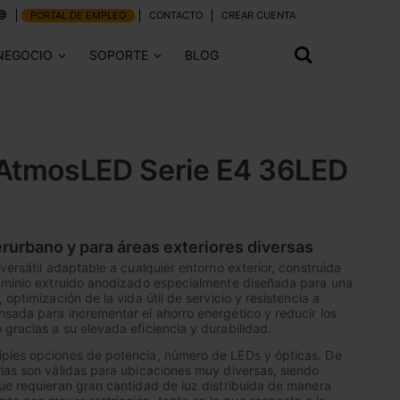
PORTAL DE EMPLEO
CONTACTO
CREAR CUENTA
NEGOCIO
SOPORTE
BLOG
 AtmosLED Serie E4 36LED
erurbano y para áreas exteriores diversas
versátil adaptable a cualquier entorno exterior, construida
luminio extruido anodizado especialmente diseñada para una
 optimización de la vida útil de servicio y resistencia a
sada para incrementar el ahorro energético y reducir los
gracias a su elevada eficiencia y durabilidad.
ples opciones de potencia, número de LEDs y ópticas. De
ias son válidas para ubicaciones muy diversas, siendo
ue requieran gran cantidad de luz distribuida de manera