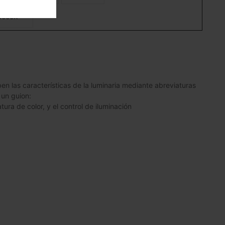
4000K
n las características de la luminaria mediante abreviaturas
 un guion:
tura de color, y el control de iluminación