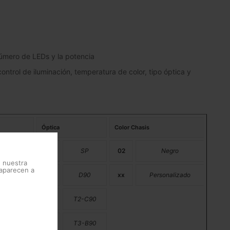
número de LEDs y la potencia
control de iluminación, temperatura de color, tipo óptica y
Óptica
Color Chasis
C Ámbar
02
SP
02
Negro
e nuestra
 aparecen a
2200K
11
D90
xx
Personalizado
2700K
17
T2-C90
3000K
18
T3-B90