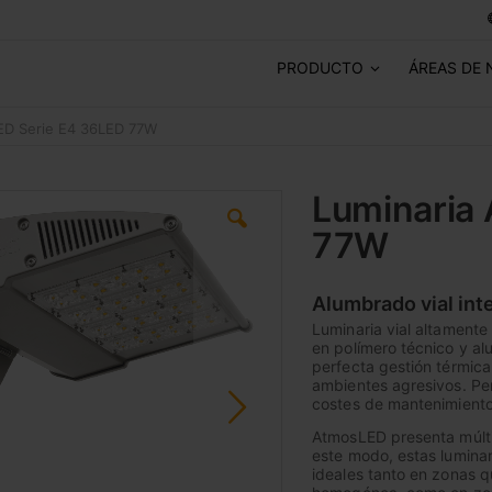
PRODUCTO
ÁREAS DE 
ED Serie E4 36LED 77W
Luminaria
77W
Alumbrado vial int
Luminaria vial altamente 
en polímero técnico y a
perfecta gestión térmica,
ambientes agresivos. Pen
costes de mantenimiento 
AtmosLED presenta múlti
este modo, estas luminar
ideales tanto en zonas q