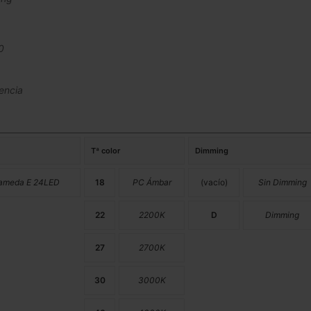
0
encia
Tª color
Dimming
lameda E 24LED
18
PC Ámbar
(vacío)
Sin Dimming
22
2200K
D
Dimming
27
2700K
30
3000K