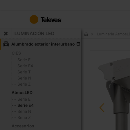
Ir
al
contenido
ILUMINACIÓN LED
Luminaria AtmosL
Inicio
Alumbrado exterior interurbano
CIES
Saltar
al
Serie E
final
Serie E4
de
Serie T
la
Serie N
galería
Serie Z
de
AtmosLED
imágenes
Serie E
Serie E4
Serie N
Serie Z
Accesorios