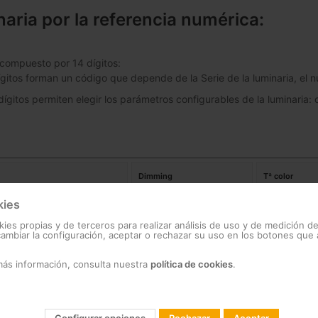
inaria por la referencia numérica:
compuesto por 14 dígitos:
ígitos forman un código que depende de la Serie de la luminaria, el 
dígitos permiten elegir los parámetros configurables de la luminaria: 
Dimming
Tª color
kies
an Alameda E 24LED 53W
00
Sin Dimming
18
P
kies propias y de terceros para realizar análisis de uso y de medición d
mbiar la configuración, aceptar o rechazar su uso en los botones que
an Alameda E 24LED 39W
01
Dimming
22
más información, consulta nuestra
política de cookies
.
27
30