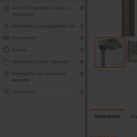
Alumbrado exterior urbano y
residencial
Iluminación para seguridad vial
Proyectores
Balizas
Alumbrado interior industrial
Televés se reserva el derech
Renovación del alumbrado
(Retrofit)
Saltar
al
Telegestión
comienzo
de
la
galería
Descripción
Es
de
imágenes