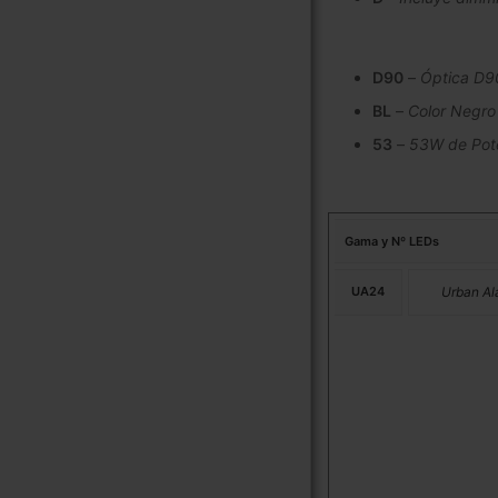
D90
–
Óptica D9
BL
–
Color Negro
53
–
53W de Pot
Gama y Nº LEDs
UA24
Urban A