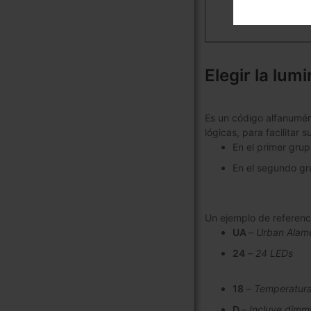
Elegir la lumi
Es un código alfanuméri
lógicas, para facilitar
En el primer grup
En el segundo gru
Un ejemplo de referen
UA
–
Urban Alam
24
–
24 LEDs
18
–
Temperatura
D
–
Incluye dimm