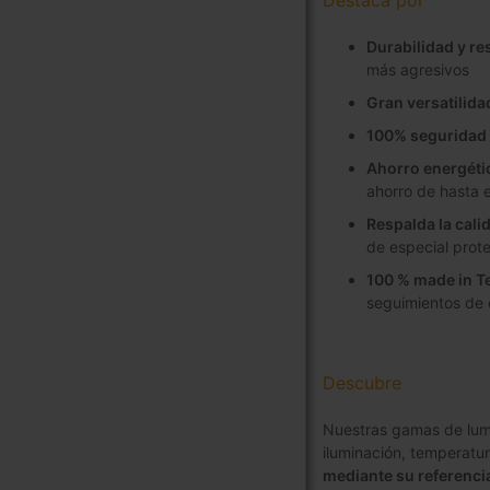
Destaca por
Durabilidad y re
más agresivos
Gran versatilida
100% seguridad 
Ahorro energéti
ahorro de hasta 
Respalda la cali
de especial prote
100 % made in T
seguimientos de 
Descubre
Nuestras gamas de lumi
iluminación, temperatur
mediante su referenci