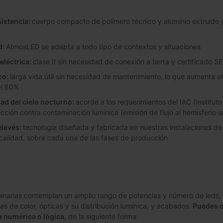
sistencia:
cuerpo compacto de polímero técnico y aluminio extruido y 
d:
AtmosLED se adapta a todo tipo de contextos y situaciones
eléctrica:
clase II sin necesidad de conexión a tierra y certificado S
co:
larga vida útil sin necesidad de mantenimiento, lo que aumenta el
el 80%
dad del cielo nocturno:
acorde a los requerimientos del IAC (Instituto
cción contra contaminación lumínica (emisión de flujo al hemisferio s
elevés:
tecnología diseñada y fabricada en nuestras instalaciones de
calidad, sobre cada una de las fases de producción
narias contemplan un amplio rango de potencias y número de leds, a
as de color, ópticas y su distribución lumínica, y acabados.
Puedes c
a numérica o lógica,
de la siguiente forma: