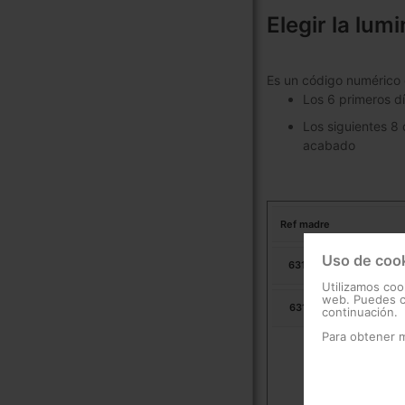
Elegir la lum
Es un código numérico 
Los 6 primeros d
Los siguientes 8 
acabado
Ref madre
Uso de coo
631703
Urb
Utilizamos coo
web. Puedes ca
631713
Urb
continuación.
Para obtener 