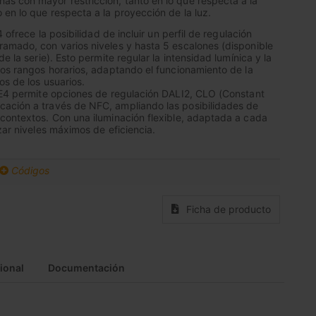
s con mayor restricción, tanto en lo que respecta a la
 en lo que respecta a la proyección de la luz.
4 ofrece la posibilidad de incluir un perfil de regulación
amado, con varios niveles y hasta 5 escalones (disponible
de la serie). Esto permite regular la intensidad lumínica y la
tos rangos horarios, adaptando el funcionamiento de la
os de los usuarios.
 E4 permite opciones de regulación DALI2, CLO (Constant
ación a través de NFC, ampliando las posibilidades de
contextos. Con una iluminación flexible, adaptada a cada
zar niveles máximos de eficiencia.
Códigos
Ficha de producto
ional
Documentación