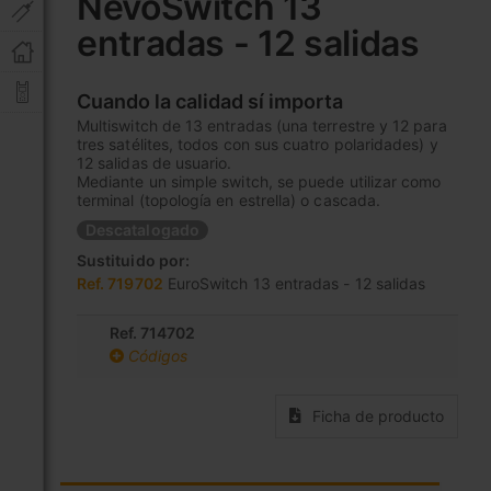
NevoSwitch 13
comienzo
entradas - 12 salidas
de
la
galería
Cuando la calidad sí importa
de
Multiswitch de 13 entradas (una terrestre y 12 para
imágenes
tres satélites, todos con sus cuatro polaridades) y
12 salidas de usuario.
Mediante un simple switch, se puede utilizar como
terminal (topología en estrella) o cascada.
Descatalogado
Sustituido por:
Ref. 719702
EuroSwitch 13 entradas - 12 salidas
Ref. 714702
Códigos
Ficha de producto