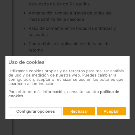
para cada grupo de 8 usuarios
Alimentación remota a través de todas las
líneas satélite de la cascada
Paso de corriente entre todas las entradas y
cascadas
Compatible con aplicaciones de canal de
retorno
Modo ECO disponible
Uso de cookies
Interruptor para cambiar su uso entre cascada
Utilizamos cookies propias y de terceros para realizar análisis
y terminal
de uso y de medición de nuestra web. Puedes cambiar la
configuración, aceptar o rechazar su uso en los botones que
Alimentación a 12V
aparecen a continuación.
Para obtener más información, consulta nuestra
política de
Consumo reducido
cookies
.
Identificación de colores en la entrada y en la
salida
Configurar opciones
Rechazar
Aceptar
Diseño, calidad y fabricación europea