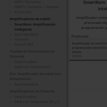
SmartKom: 
MATV (Terrestre)
SMATV (Terrestre + Satélite)
inte
Accesorios
Amplificador compa
Amplificadores de mástil
procesado digi
SmartKom: Amplificación
programación y
inteligente
Serie NanoKom
Productos
Terrestre
Amplificador de mástil i
Serie FI-MIX
programación automátic
Fuentes de Alimentación de
ASuite
Vivienda
531913
Serie PicoKom
Serie con Conectores F
Kits: Amplificador de mástil con
Alimentación
Serie NanoKom
Amplificadores de Vivienda
Serie PicoKom
Serie con Conectores CEI y F