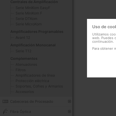
Centrales de Amplificación
Serie MiniKom EasyF
Serie MiniKom F
Serie DTKom
Serie MicroKom
Uso de coo
Amplificadores Programables
Utilizamos coo
Avant 12
web. Puedes ca
continuación.
Amplificación Monocanal
Para obtener 
Serie T12
Complementos
Atenuadores
Filtros
Amplificadores de línea
Protección eléctrica
Soportes, Cofres y Armarios
Accesorios
Cabeceras de Procesado
Fibra Óptica