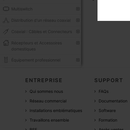
Multiswitch
Distribution d'un réseau coaxial
Coaxial : Câbles et Connecteurs
Récepteurs et Accessoires
domestiques
Équipement professionnel
ENTREPRISE
SUPPORT
Qui sommes nous
FAQs
Réseau commercial
Documentation
Installations emblématiques
Software
Travaillons ensemble
Formation
RSE
Après ventes