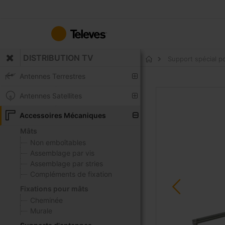
Allez
au
contenu
DISTRIBUTION TV
Support spécial po
Accueil
Antennes Terrestres
Skip
Antennes Satellites
to
the
Accessoires Mécaniques
end
Mâts
of
Non emboîtables
the
Assemblage par vis
images
Assemblage par stries
gallery
Compléments de fixation
Fixations pour mâts
Cheminée
Murale