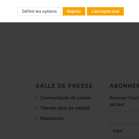
Définir les options
Rejeter
J'accepte tout
SALLE DE PRESSE
ABONNEM
Communiqués de presse
Recevez tous l
secteur
Televés dans les médias
Ressources