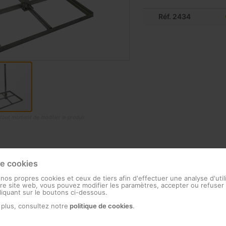
Réf. 2434
à tout moment de modifier le produit
actéristiques techniques
Documentation
de cookies
 nos propres cookies et ceux de tiers afin d'effectuer une analyse d'util
e site web, vous pouvez modifier les paramètres, accepter ou refuser 
cliquant sur le boutons ci-dessous.
 plus, consultez notre
politique de cookies
.
isé à chaud: la meilleure résistance face à la corrosion
on noir sur le tube, afin de protéger l'intérieur du support contre 