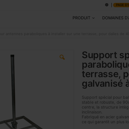
PAGE D'
PRODUIT
DOMAINES D'
ur antennes paraboliques à installer sur une terrasse, pour dalles de 
Support sp
parabolique
terrasse, 
galvanisé 
Support spécial pour bal
stable et robuste, de 9
centre, la structure int
inclinaison.
Fabriqué en acier galvani
ce qui garantit un plus lo