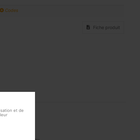
Codes
Fiche produit
isation et de
leur
l'accumulation d'eau