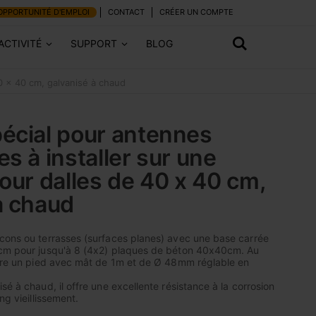
OPPORTUNITÉ D'EMPLOI
CONTACT
CRÉER UN COMPTE
ACTIVITÉ
SUPPORT
BLOG
40 x 40 cm, galvanisé à chaud
écial pour antennes
s à installer sur une
pour dalles de 40 x 40 cm,
à chaud
cons ou terrasses (surfaces planes) avec une base carrée
0cm pour jusqu'à 8 (4x2) plaques de béton 40x40cm. Au
ègre un pied avec mât de 1m et de Ø 48mm réglable en
sé à chaud, il offre une excellente résistance à la corrosion
ng vieillissement.