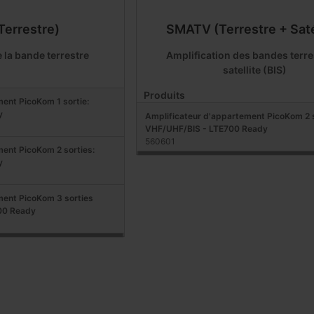
errestre)
SMATV (Terrestre + Saté
 la bande terrestre
Amplification des bandes terre
satellite (BIS)
Produits
ent PicoKom 1 sortie:
y
Amplificateur d'appartement PicoKom 2 s
VHF/UHF/BIS - LTE700 Ready
560601
ent PicoKom 2 sorties:
y
ment PicoKom 3 sorties
00 Ready