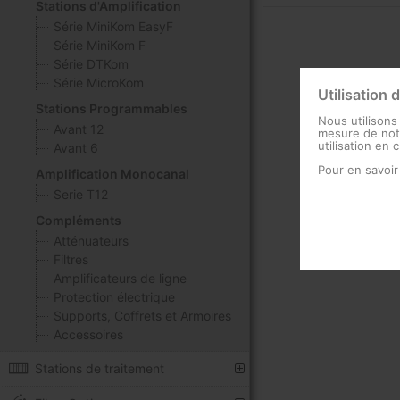
Stations d'Amplification
Série MiniKom EasyF
Série MiniKom F
Série DTKom
Série MicroKom
Utilisation 
Stations Programmables
Nous utilisons
Avant 12
mesure de notr
utilisation en 
Avant 6
Pour en savoir
Amplification Monocanal
Serie T12
Compléments
Atténuateurs
Filtres
Amplificateurs de ligne
Protection électrique
Supports, Coffrets et Armoires
Accessoires
Stations de traitement