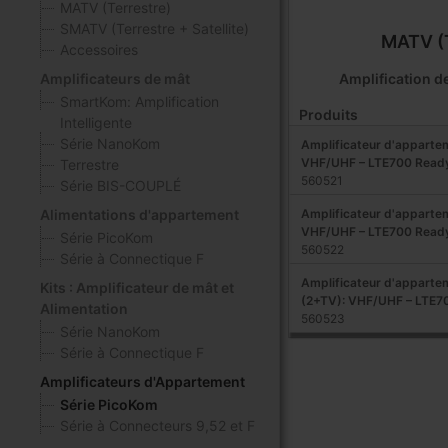
MATV (Terrestre)
SMATV (Terrestre + Satellite)
MATV (T
Accessoires
Amplification de
Amplificateurs de mât
SmartKom: Amplification
Produits
Intelligente
Série NanoKom
Amplificateur d'appartem
VHF/UHF – LTE700 Read
Terrestre
560521
Série BIS-COUPLÉ
Amplificateur d'appartem
Alimentations d'appartement
VHF/UHF – LTE700 Read
Série PicoKom
560522
Série à Connectique F
Amplificateur d'apparte
Kits : Amplificateur de mât et
(2+TV): VHF/UHF – LTE7
Alimentation
560523
Série NanoKom
Série à Connectique F
Amplificateurs d'Appartement
Série PicoKom
Série à Connecteurs 9,52 et F