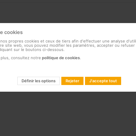
de cookies
 nos propres cookies et ceux de tiers afin d'effectuer une analyse d'util
e site web, vous pouvez modifier les paramètres, accepter ou refuser 
cliquant sur le boutons ci-dessous.
 plus, consultez notre
politique de cookies
.
Définir les options
Rejeter
J'accepte tout