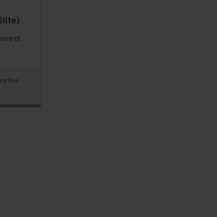
lite)
stre et
orties: